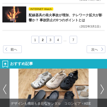
INTERNET Watch
配線器具の発火事故が増加、テレワーク拡大が影
響か？ 事故防止の5つのポイントとは
（2022年3月1日）
1
2
3
4
…
7
前へ
次へ
おすすめ記事
デザインも機能も多彩なサンダル コロンビア・KEE