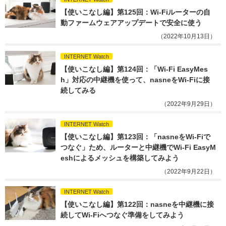
【使いこなし編】第125回：Wi-Fiルーターの自
動ファームウェアアップデートで安全に使う
（2022年10月13日）
INTERNET Watch
【使いこなし編】第124回：「Wi-Fi EasyMes
h」対応の中継機を使って、nasneをWi-Fiに接
続してみる
（2022年9月29日）
INTERNET Watch
【使いこなし編】第123回：「nasneをWi-Fiで
つなぐ」ため、ルーターと中継機でWi-Fi EasyM
eshによるメッシュを構築してみよう
（2022年9月22日）
INTERNET Watch
【使いこなし編】第122回：nasneを中継機に接
続してWi-Fiへつなぐ準備をしてみよう