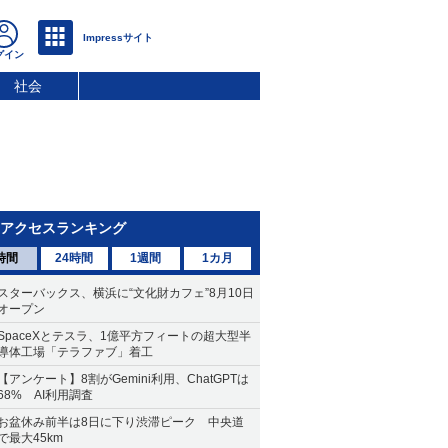
社会
アクセスランキング
時間
24時間
1週間
1カ月
スターバックス、横浜に“文化財カフェ”8月10日
オープン
SpaceXとテスラ、1億平方フィートの超大型半
導体工場「テラファブ」着工
【アンケート】8割がGemini利用、ChatGPTは
68% AI利用調査
お盆休み前半は8日に下り渋滞ピーク 中央道
で最大45km