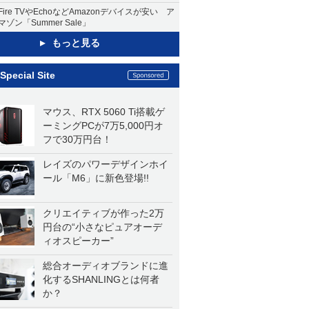
Fire TVやEchoなどAmazonデバイスが安い ア
マゾン「Summer Sale」
もっと見る
Special Site
マウス、RTX 5060 Ti搭載ゲ
ーミングPCが7万5,000円オ
フで30万円台！
レイズのパワーデザインホイ
ール「M6」に新色登場!!
クリエイティブが作った2万
円台の“小さなピュアオーデ
ィオスピーカー”
総合オーディオブランドに進
化するSHANLINGとは何者
か？