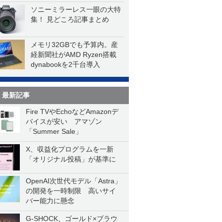
ソニーミラーレス一眼の大特
集！ 見どころ記事まとめ
メモリ32GBでも予算内。産
経新聞社がAMD Ryzen搭載
dynabookを2千台導入
最新記事
Fire TVやEchoなどAmazonデ
バイスが安い アマゾン
「Summer Sale」
X、収益化プログラムを一新
「オリジナル投稿」が基準に
OpenAI次世代モデル「Astra」
の開発を一時制限 高いサイ
バー能力に懸念
G-SHOCK、ゴールド×ブラウ