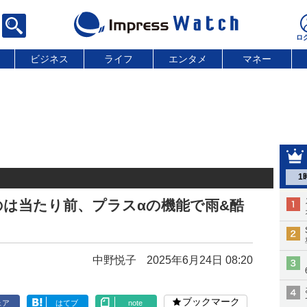
ビジネス
ライフ
エンタメ
マネー
1
は当たり前、プラスαの機能で雨&酷
中野悦子
2025年6月24日 08:20
ブックマーク
ェア
はてブ
note