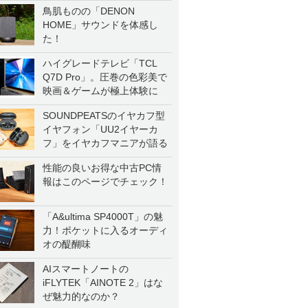
鳥肌ものの「DENON
HOME」サウンドを体感し
た！
ハイグレードテレビ「TCL
Q7D Pro」。圧巻の色彩美で
映画＆ゲームが極上体験に
SOUNDPEATSのイヤカフ型
イヤフォン「UU2イヤーカ
フ」をイヤカフマニアが語る
性能の良いお得な中古PC情
報はこのページでチェック！
「A&ultima SP4000T」の魅
力！ポケットに入るオーディ
オの醍醐味
AIスマートノートの
iFLYTEK「AINOTE 2」はな
ぜ魅力的なのか？