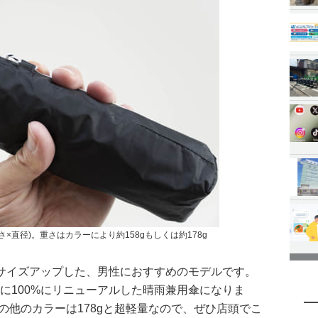
長さ×直径)。重さはカラーにより約158gもしくは約178g
サイズアップした、男性におすすめのモデルです。
に100%にリニューアルした晴雨兼用傘になりま
その他のカラーは178gと超軽量なので、ぜひ店頭でこ