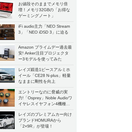
お値段そのままでメモリ倍
増！メモリ32GBの「お得な
ゲーミングノート」
iFi audio主力「NEO Stream
3」「NEO iDSD 3」に迫る
Amazon プライムデー過去最
安! Anker注目プロジェクタ
ー3モデルを使ってみた
レイズ鍛造1ピースアルミホ
イール「CE28 N-plus」軽量
なままに剛性を向上
エントリーなのに脅威の実
力!「Osprey」Noble Audioワ
イヤレスイヤフォン4機種を
一気に聴く
レイズのプレミアムカー向け
ブランドHOMURAから
「2×9R」が登場！