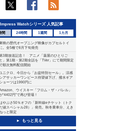
Impress Watchシリーズ 人気記事
時間
24時間
1週間
1カ月
東映の歴代オープニング映像がカプセルトイ
に。全5種で8月下旬発売
第3期放送記念！ アニメ「薬屋のひとりご
と」第1期・第2期全話を「TVer」にて期間限定
で順次無料配信開始
ユニクロ、今日から「お盆特別セール」。涼感
シアサッカーワンピース待望値下げ、撥水ギア
ショーツは1990円に
Amazon、ウイスキー「フロム・ザ・バレル」
が“4402円”で再び登場！
はやぶさ50％オフの「新幹線eチケット（トク
だ値スペシャル28）」発売。秋冬乗車分、えき
ねっと限定
もっと見る