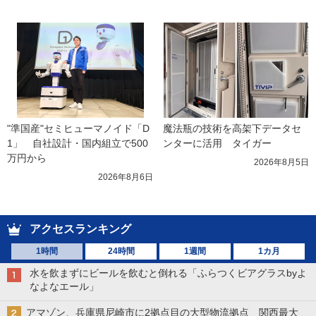
"準国産"セミヒューマノイド「D
魔法瓶の技術を高架下データセ
1」　自社設計・国内組立で500
ンターに活用　タイガー
万円から
2026年8月5日
2026年8月6日
アクセスランキング
1時間
24時間
1週間
1カ月
水を飲まずにビールを飲むと倒れる「ふらつくビアグラスbyよ
なよなエール」
アマゾン、兵庫県尼崎市に2拠点目の大型物流拠点 関西最大