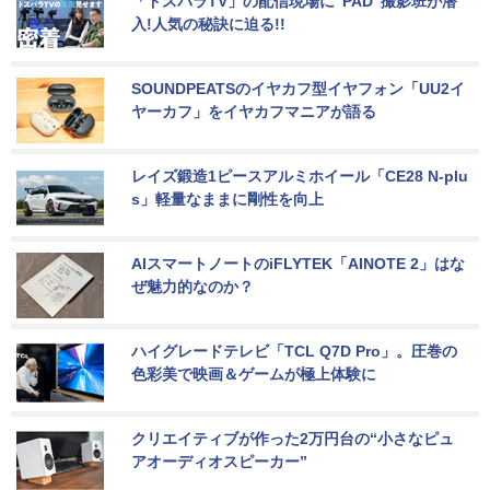
「ドスパラTV」の配信現場に“PAD”撮影班が潜
入!人気の秘訣に迫る!!
SOUNDPEATSのイヤカフ型イヤフォン「UU2イ
ヤーカフ」をイヤカフマニアが語る
レイズ鍛造1ピースアルミホイール「CE28 N-plu
s」軽量なままに剛性を向上
AIスマートノートのiFLYTEK「AINOTE 2」はな
ぜ魅力的なのか？
ハイグレードテレビ「TCL Q7D Pro」。圧巻の
色彩美で映画＆ゲームが極上体験に
クリエイティブが作った2万円台の“小さなピュ
アオーディオスピーカー”