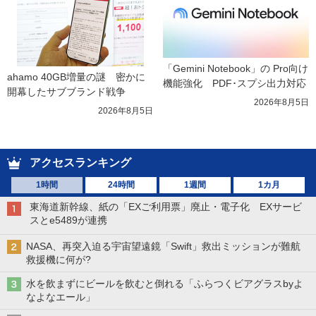
「Gemini Notebook」の Pro向け
ahamo 40GB増量の謎　密かに
機能強化　PDF･スプシ出力対応
開幕したサブブランド戦争
2026年8月5日
2026年8月5日
アクセスランキング
1時間
24時間
1週間
1カ月
東海道新幹線、紙の「EXご利用票」廃止・電子化 EXサービ
スとe5489が連携
NASA、再突入迫る宇宙望遠鏡「Swift」救出ミッションが難航
救援機に何が?
水を飲まずにビールを飲むと倒れる「ふらつくビアグラスbyよ
なよなエール」