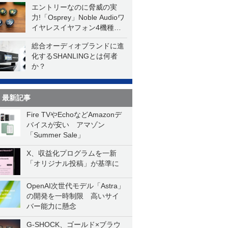
エントリーなのに脅威の実
力!「Osprey」Noble Audioワ
イヤレスイヤフォン4機種を
一気に聴く
総合オーディオブランドに進
化するSHANLINGとは何者
か？
最新記事
Fire TVやEchoなどAmazonデ
バイスが安い アマゾン
「Summer Sale」
X、収益化プログラムを一新
「オリジナル投稿」が基準に
OpenAI次世代モデル「Astra」
の開発を一時制限 高いサイ
バー能力に懸念
G-SHOCK、ゴールド×ブラウ