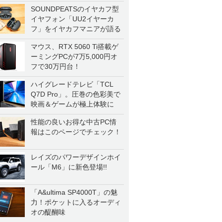
SOUNDPEATSのイヤカフ型
イヤフォン「UU2イヤーカ
フ」をイヤカフマニアが語る
マウス、RTX 5060 Ti搭載ゲ
ーミングPCが7万5,000円オ
フで30万円台！
ハイグレードテレビ「TCL
Q7D Pro」。圧巻の色彩美で
映画＆ゲームが極上体験に
性能の良いお得な中古PC情
報はこのページでチェック！
レイズのパワーデザインホイ
ール「M6」に新色登場!!
「A&ultima SP4000T」の魅
力！ポケットに入るオーディ
オの醍醐味