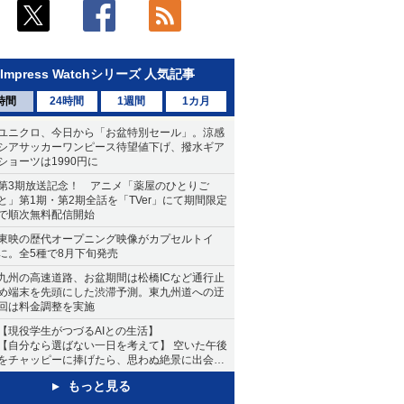
Impress Watchシリーズ 人気記事
時間
24時間
1週間
1カ月
ユニクロ、今日から「お盆特別セール」。涼感
シアサッカーワンピース待望値下げ、撥水ギア
ショーツは1990円に
第3期放送記念！ アニメ「薬屋のひとりご
と」第1期・第2期全話を「TVer」にて期間限定
で順次無料配信開始
東映の歴代オープニング映像がカプセルトイ
に。全5種で8月下旬発売
九州の高速道路、お盆期間は松橋ICなど通行止
め端末を先頭にした渋滞予測。東九州道への迂
回は料金調整を実施
【現役学生がつづるAIとの生活】
【自分なら選ばない一日を考えて】 空いた午後
をチャッピーに捧げたら、思わぬ絶景に出会っ
た話
もっと見る