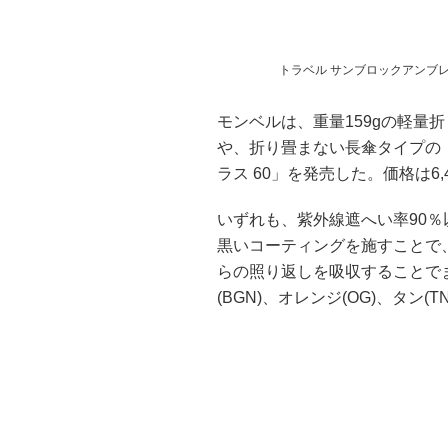
トラベル サンブロックアンブレラ
モンベルは、重量159gの軽量折
や、折り畳まない長傘タイプの「O.
ラス 60」を発売した。価格は6,4
いずれも、紫外線遮へい率90％
黒いコーティングを施すことで
らの照り返しを吸収することで
(BGN)、オレンジ(OG)、タン(T