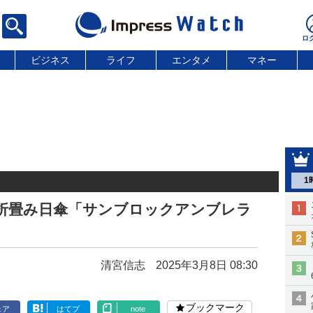
ビジネス
ライフ
エンタメ
マネー
1
量折畳み日傘「サンブロックアンブレラ
清宮信志
2025年3月8日 08:30
ブックマーク
ェア
はてブ
note