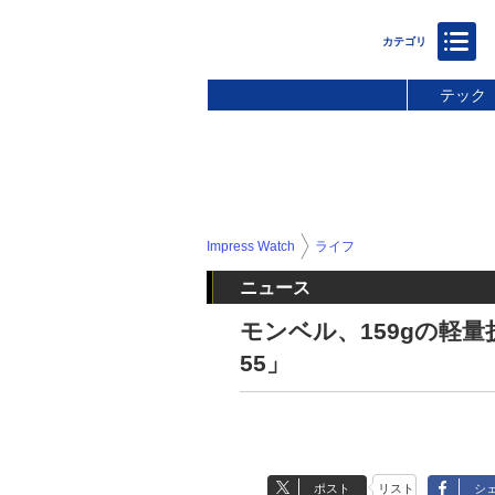
テック
Impress Watch
ライフ
ニュース
モンベル、159gの軽
55」
ポスト
リスト
シ