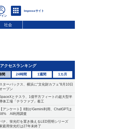
社会
アクセスランキング
時間
24時間
1週間
1カ月
スターバックス、横浜に“文化財カフェ”8月10日
オープン
SpaceXとテスラ、1億平方フィートの超大型半
導体工場「テラファブ」着工
【アンケート】8割がGemini利用、ChatGPTは
68% AI利用調査
パナ、蛍光灯を置き換えるLED照明シリーズ
家庭用蛍光灯は27年末終了