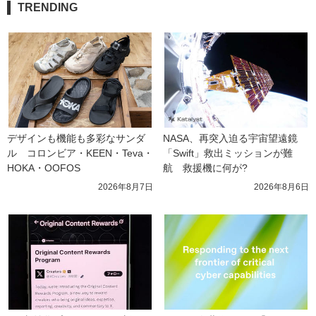
TRENDING
デザインも機能も多彩なサンダ
NASA、再突入迫る宇宙望遠鏡
ル　コロンビア・KEEN・Teva・
「Swift」救出ミッションが難
HOKA・OOFOS
航　救援機に何が?
2026年8月7日
2026年8月6日