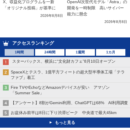
X、収益化プログラムを一新　
OpenAI次世代モデル「Astra」の
「オリジナル投稿」が基準に
開発を一時制限　高いサイバー
能力に懸念
2026年8月8日
2026年8月8日
アクセスランキング
1時間
24時間
1週間
1カ月
スターバックス、横浜に“文化財カフェ”8月10日オープン
SpaceXとテスラ、1億平方フィートの超大型半導体工場「テラ
ファブ」着工
Fire TVやEchoなどAmazonデバイスが安い アマゾン
「Summer Sale」
【アンケート】8割がGemini利用、ChatGPTは68% AI利用調査
お盆休み前半は8日に下り渋滞ピーク 中央道で最大45km
もっと見る