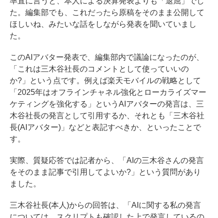
率直に言うと、本人による決算発表よりも「退屈」でし
た。編集部でも、これだったら原稿をそのまま公開して
ほしいね、みたいな話をしながら発表を聞いていまし
た。
このAIアバター発表で、編集部内で議論になったのが、
「これは三木谷社長のコメントとして使っていいの
か?」という点です。例えば楽天モバイルの戦略として
「2025年はオフラインチャネル強化とローカライズマー
ケティングを強化する」というAIアバターの発言は、三
木谷社長の発言として引用するか、それとも「三木谷社
長(AIアバター)」などと表記すべきか、といったことで
す。
実際、質疑応答では記者から、「AIの三木谷さんの発言
をそのまま記事で引用してよいか?」という質問があり
ました。
三木谷社長(本人)からの回答は、「AIに関する私の発言
については、スクリプトも確認した上で発言しているの