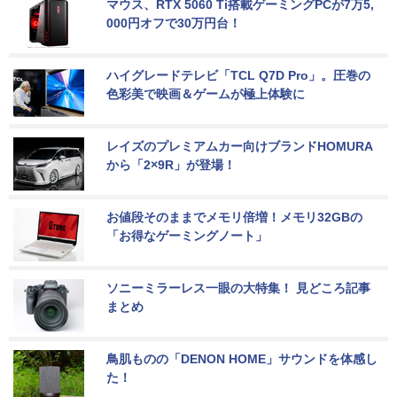
マウス、RTX 5060 Ti搭載ゲーミングPCが7万5,
000円オフで30万円台！
ハイグレードテレビ「TCL Q7D Pro」。圧巻の
色彩美で映画＆ゲームが極上体験に
レイズのプレミアムカー向けブランドHOMURA
から「2×9R」が登場！
お値段そのままでメモリ倍増！メモリ32GBの
「お得なゲーミングノート」
ソニーミラーレス一眼の大特集！ 見どころ記事
まとめ
鳥肌ものの「DENON HOME」サウンドを体感し
た！