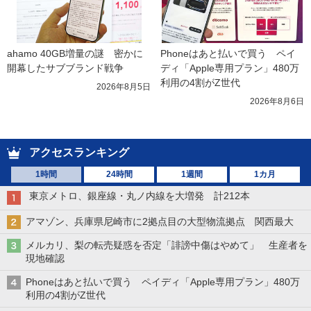
ahamo 40GB増量の謎　密かに
Phoneはあと払いで買う　ペイ
開幕したサブブランド戦争
ディ「Apple専用プラン」480万
利用の4割がZ世代
2026年8月5日
2026年8月6日
アクセスランキング
1時間
24時間
1週間
1カ月
東京メトロ、銀座線・丸ノ内線を大増発 計212本
アマゾン、兵庫県尼崎市に2拠点目の大型物流拠点 関西最大
メルカリ、梨の転売疑惑を否定「誹謗中傷はやめて」 生産者を
現地確認
Phoneはあと払いで買う ペイディ「Apple専用プラン」480万
利用の4割がZ世代