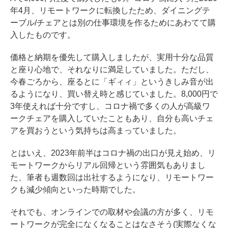
年4月、リモートワークに転換したため、ダイニングテ
ーブル/チェアとは別の仕事環境を作るためにあわてて購
入したものです。
価格と納期を優先して購入しましたが、実用十分な品質
と座り心地で、それなりに満足していました。ただし、
今春ごろから、座るとに「ギィィ」というきしみ音が出
るようになり、買い替え時と感じていました。8,000円で
3年使えれば十分ですし、コロナ禍で多くの人が高級ワ
ークチェアを購入していたこともあり、自分も高いチェ
アを買おうという気持ちは高まっていました。
とはいえ、2023年前半はコロナ禍の出口が見え始め、リ
モートワークからリアル回帰という雰囲気もありまし
た、筆者も週数回は出社するようになり、リモートワー
クも減少傾向といった時期でした。
それでも、オンラインでの取材や会議の方が多く、リモ
ートワークが完全になくなることはなさそう(実際なくな