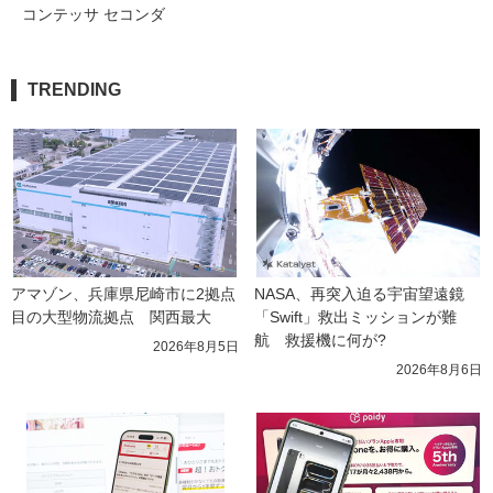
コンテッサ セコンダ
TRENDING
アマゾン、兵庫県尼崎市に2拠点
NASA、再突入迫る宇宙望遠鏡
目の大型物流拠点　関西最大
「Swift」救出ミッションが難
航　救援機に何が?
2026年8月5日
2026年8月6日