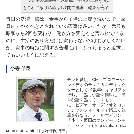
くつ専用の洗濯機と乾燥機。子供の上履き洗い
もこれに放り込めば1時間で洗濯・乾燥が完了
毎日の洗濯、掃除、食事から子供の上履き洗いまで、家
庭内でやるべきとされている家事は多い。だが、元号も
昭和から2回も変わり、働き方を変えろと言われている
のに、生活のあり方だけは変わらないのはおかしくない
か。家事の時短に関する合理性は、もうちょっと追求し
てもいいように思える。
小寺 信良
テレビ番組、CM、プロモーショ
ンビデオのテクニカルディレク
ターとして10数年のキャリアを
持ち、「難しい話を簡単に、簡
単な話を難しく」をモットー
に、ビデオ・オーディオとコン
テンツのフィールドで幅広く執
筆を行なう。メールマガジン
「小寺・西田のマンデーランチ
ビュッフェ」(
http://yakan-hiko.
com/kodera.html
)も好評配信中。