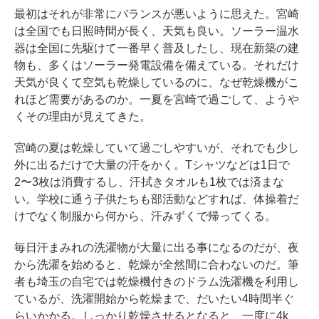
最初はそれが非常にバランスが悪いように思えた。宮崎
は全国でも日照時間が長く、天気も良い。ソーラー温水
器は全国に先駆けて一番早く普及したし、現在新築の建
物も、多くはソーラー発電設備を備えている。それだけ
天気が良くて空気も乾燥しているのに、なぜ乾燥機がこ
れほど需要があるのか。一夏を宮崎で過ごして、ようや
くその理由が見えてきた。
宮崎の夏は乾燥していて過ごしやすいが、それでも少し
外に出るだけで大量の汗をかく。Tシャツなどは1日で
2〜3枚は消費するし、汗拭きタオルも1枚では済まな
い。学校に通う子供たちも部活動などすれば、体操着だ
けでなく制服から何から、汗みずくで帰ってくる。
毎日汗まみれの洗濯物が大量に出る事になるのだが、夜
から洗濯を始めると、乾燥が全然間に合わないのだ。筆
者も埼玉の自宅では乾燥機付きのドラム洗濯機を利用し
ているが、洗濯開始から乾燥まで、だいたい4時間半ぐ
らいかかる。しっかり乾燥させるとなると、一度に4k