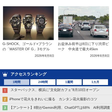
G-SHOCK、ゴールド×ブラウン
お盆休み前半は8日に下り渋滞ピ
の「MASTER OF G」3モデル
ーク　中央道で最大45km
2026年8月8日
2026年8月8日
アクセスランキング
1時間
24時間
1週間
1カ月
スターバックス、横浜に“文化財カフェ”8月10日オープン
iPhoneで花火をきれいに撮る カンタン花火撮影のコツ
【アンケート】8割がGemini利用、ChatGPTは68% AI利用調査