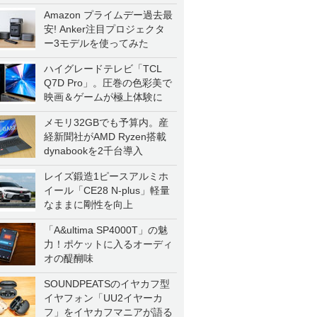
一気に聴く
Amazon プライムデー過去最
安! Anker注目プロジェクタ
ー3モデルを使ってみた
ハイグレードテレビ「TCL
Q7D Pro」。圧巻の色彩美で
映画＆ゲームが極上体験に
メモリ32GBでも予算内。産
経新聞社がAMD Ryzen搭載
dynabookを2千台導入
レイズ鍛造1ピースアルミホ
イール「CE28 N-plus」軽量
なままに剛性を向上
「A&ultima SP4000T」の魅
力！ポケットに入るオーディ
オの醍醐味
SOUNDPEATSのイヤカフ型
イヤフォン「UU2イヤーカ
フ」をイヤカフマニアが語る