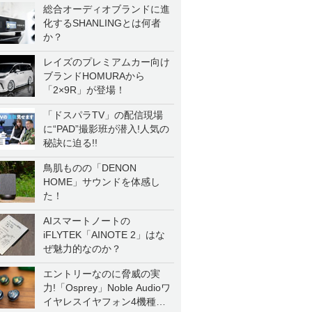
総合オーディオブランドに進
化するSHANLINGとは何者
か？
レイズのプレミアムカー向け
ブランドHOMURAから
「2×9R」が登場！
「ドスパラTV」の配信現場
に“PAD”撮影班が潜入!人気の
秘訣に迫る!!
鳥肌ものの「DENON
HOME」サウンドを体感し
た！
AIスマートノートの
iFLYTEK「AINOTE 2」はな
ぜ魅力的なのか？
エントリーなのに脅威の実
力!「Osprey」Noble Audioワ
イヤレスイヤフォン4機種を