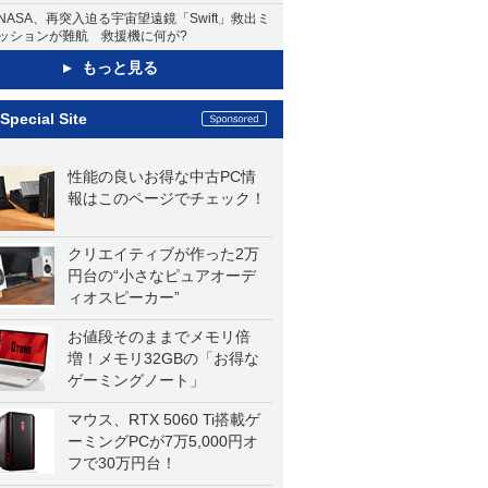
NASA、再突入迫る宇宙望遠鏡「Swift」救出ミ
ッションが難航 救援機に何が?
もっと見る
Special Site
性能の良いお得な中古PC情
報はこのページでチェック！
クリエイティブが作った2万
円台の“小さなピュアオーデ
ィオスピーカー”
お値段そのままでメモリ倍
増！メモリ32GBの「お得な
ゲーミングノート」
マウス、RTX 5060 Ti搭載ゲ
ーミングPCが7万5,000円オ
フで30万円台！