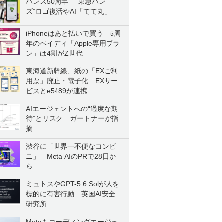
ハンズ50周年 “東急ハン
ズ”ロゴ復活やAI「てて丸」
iPhoneはあと払いで買う 5周
年のペイディ「Apple専用プラ
ン」は4割がZ世代
東海道新幹線、紙の「EXご利
用票」廃止・電子化 EXサー
ビスとe5489が連携
AIエージェントへの“過度な期
待”とリスク ガートナーが指
摘
渋谷に「世界一不便なコンビ
ニ」 Meta AIのPRで28日か
ら
ミュトスやGPT-5.6 Solが人を
標的に有害行動 英国AI安全
研究所
Metaもコーディングエージェ