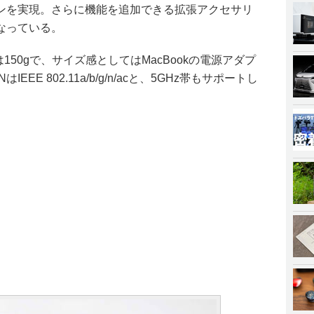
ンを実現。さらに機能を追加できる拡張アクセサリ
なっている。
量は150gで、サイズ感としてはMacBookの電源アダプ
EE 802.11a/b/g/n/acと、5GHz帯もサポートし