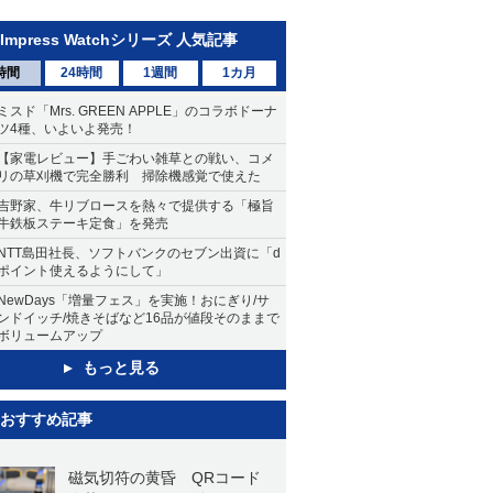
Impress Watchシリーズ 人気記事
時間
24時間
1週間
1カ月
ミスド「Mrs. GREEN APPLE」のコラボドーナ
ツ4種、いよいよ発売！
【家電レビュー】手ごわい雑草との戦い、コメ
リの草刈機で完全勝利 掃除機感覚で使えた
吉野家、牛リブロースを熱々で提供する「極旨
牛鉄板ステーキ定食」を発売
NTT島田社長、ソフトバンクのセブン出資に「d
ポイント使えるようにして」
NewDays「増量フェス」を実施！おにぎり/サ
ンドイッチ/焼きそばなど16品が値段そのままで
ボリュームアップ
もっと見る
おすすめ記事
磁気切符の黄昏 QRコード