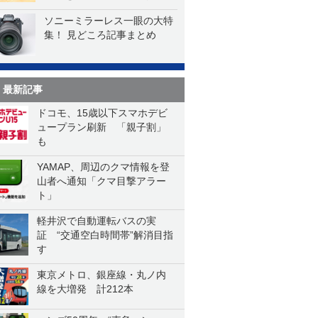
ソニーミラーレス一眼の大特
集！ 見どころ記事まとめ
最新記事
ドコモ、15歳以下スマホデビ
ュープラン刷新 「親子割」
も
YAMAP、周辺のクマ情報を登
山者へ通知「クマ目撃アラー
ト」
軽井沢で自動運転バスの実
証 “交通空白時間帯”解消目指
す
東京メトロ、銀座線・丸ノ内
線を大増発 計212本