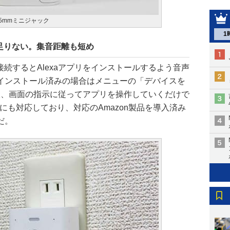
5mmミニジャック
1
足りない。集音距離も短め
接続するとAlexaアプリをインストールするよう音声
インストール済みの場合はメニューの「デバイスを
を選択、画面の指示に従ってアプリを操作していくだけで
定にも対応しており、対応のAmazon製品を導入済み
だ。