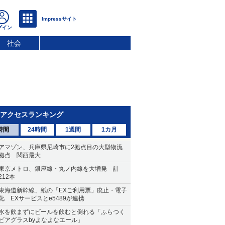
社会
アクセスランキング
時間
24時間
1週間
1カ月
アマゾン、兵庫県尼崎市に2拠点目の大型物流
拠点 関西最大
東京メトロ、銀座線・丸ノ内線を大増発 計
212本
東海道新幹線、紙の「EXご利用票」廃止・電子
化 EXサービスとe5489が連携
水を飲まずにビールを飲むと倒れる「ふらつく
ビアグラスbyよなよなエール」