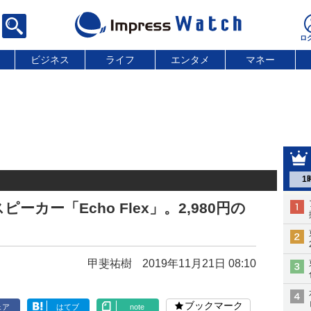
ビジネス
ライフ
エンタメ
マネー
1
カー「Echo Flex」。2,980円の
甲斐祐樹
2019年11月21日 08:10
ブックマーク
ェア
はてブ
note