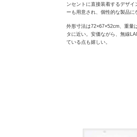
ンセントに直接装着するデザイ
ーも用意され、個性的な製品に
外形寸法は72×67×52cm、重
タに近い。安価ながら、無線LANはIE
ている点も嬉しい。