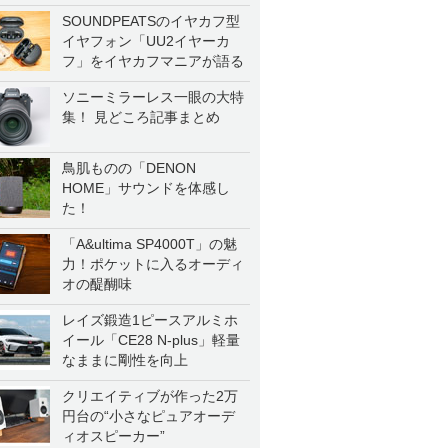
SOUNDPEATSのイヤカフ型
イヤフォン「UU2イヤーカ
フ」をイヤカフマニアが語る
ソニーミラーレス一眼の大特
集！ 見どころ記事まとめ
鳥肌ものの「DENON
HOME」サウンドを体感し
た！
「A&ultima SP4000T」の魅
力！ポケットに入るオーディ
オの醍醐味
レイズ鍛造1ピースアルミホ
イール「CE28 N-plus」軽量
なままに剛性を向上
クリエイティブが作った2万
円台の“小さなピュアオーデ
ィオスピーカー”