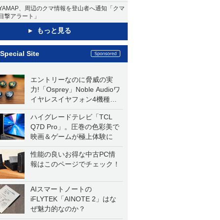
YAMAP、周辺のクマ情報を登山者へ通知「クマ
目撃アラート」
もっと見る
Special Site
エントリーなのに脅威の実
力!「Osprey」Noble Audioワ
イヤレスイヤフォン4機種を
一気に聴く
ハイグレードテレビ「TCL
Q7D Pro」。圧巻の色彩美で
映画＆ゲームが極上体験に
性能の良いお得な中古PC情
報はこのページでチェック！
AIスマートノートの
iFLYTEK「AINOTE 2」はな
ぜ魅力的なのか？