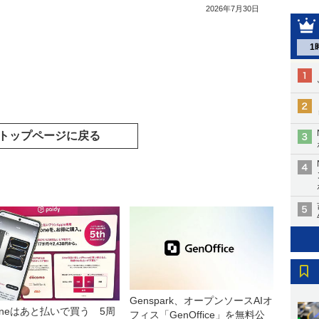
2026年7月30日
1
トップページに戻る
Genspark、オープンソースAIオ
honeはあと払いで買う 5周
フィス「GenOffice」を無料公