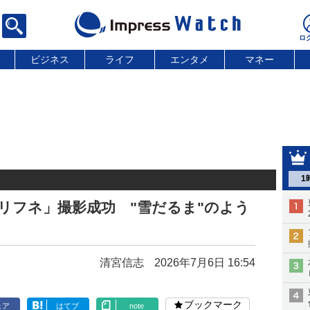
ビジネス
ライフ
エンタメ
マネー
1
リフネ」撮影成功 "雪だるま"のよう
清宮信志
2026年7月6日 16:54
ブックマーク
ェア
はてブ
note