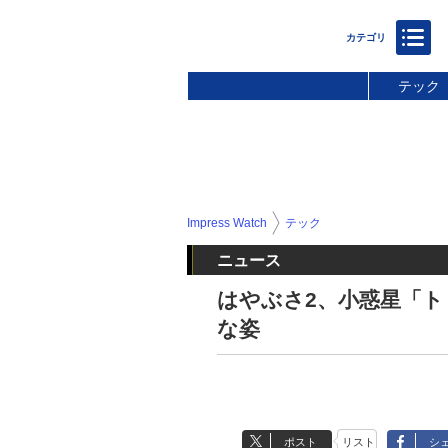
テック
Impress Watch
テック
ニュース
はやぶさ2、小惑星「ト
な姿
ポスト
リスト
シ