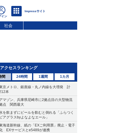
社会
アクセスランキング
時間
24時間
1週間
1カ月
東京メトロ、銀座線・丸ノ内線を大増発 計
212本
アマゾン、兵庫県尼崎市に2拠点目の大型物流
拠点 関西最大
水を飲まずにビールを飲むと倒れる「ふらつく
ビアグラスbyよなよなエール」
東海道新幹線、紙の「EXご利用票」廃止・電子
化 EXサービスとe5489が連携