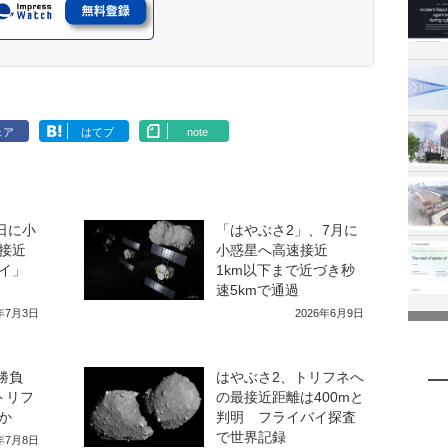
ェア
はてブ
note
日に小
「はやぶさ2」、7月に
接近
小惑星へ高速接近
イ」
1km以下まで近づき秒
速5kmで通過
6年7月3日
2026年6月9日
発勝負
はやぶさ2、トリフネへ
トリフ
の最接近距離は400mと
か
判明 フライバイ探査
で世界記録
6年7月8日