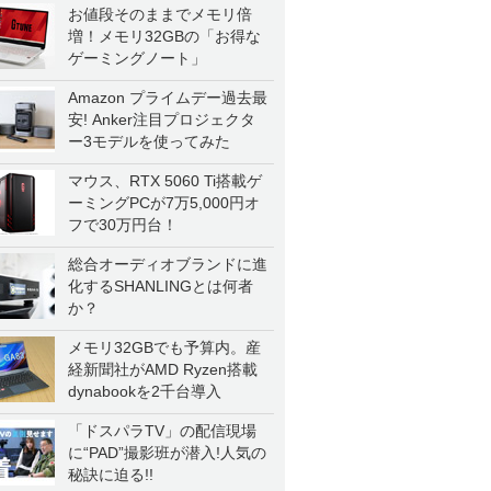
お値段そのままでメモリ倍
増！メモリ32GBの「お得な
ゲーミングノート」
Amazon プライムデー過去最
安! Anker注目プロジェクタ
ー3モデルを使ってみた
マウス、RTX 5060 Ti搭載ゲ
ーミングPCが7万5,000円オ
フで30万円台！
総合オーディオブランドに進
化するSHANLINGとは何者
か？
メモリ32GBでも予算内。産
経新聞社がAMD Ryzen搭載
dynabookを2千台導入
「ドスパラTV」の配信現場
に“PAD”撮影班が潜入!人気の
秘訣に迫る!!