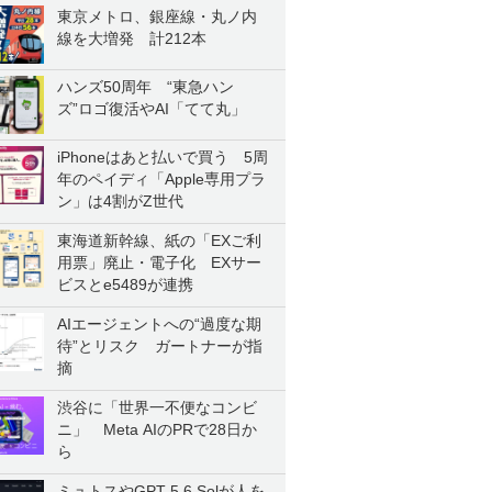
東京メトロ、銀座線・丸ノ内
線を大増発 計212本
ハンズ50周年 “東急ハン
ズ”ロゴ復活やAI「てて丸」
iPhoneはあと払いで買う 5周
年のペイディ「Apple専用プラ
ン」は4割がZ世代
東海道新幹線、紙の「EXご利
用票」廃止・電子化 EXサー
ビスとe5489が連携
AIエージェントへの“過度な期
待”とリスク ガートナーが指
摘
渋谷に「世界一不便なコンビ
ニ」 Meta AIのPRで28日か
ら
ミュトスやGPT-5.6 Solが人を