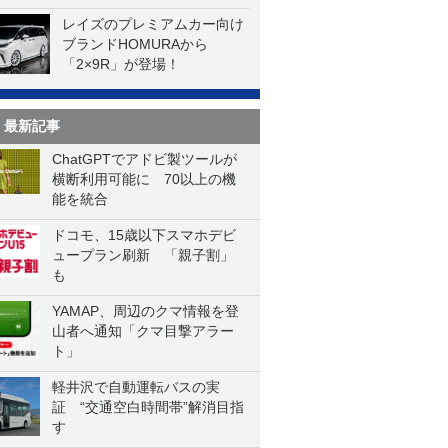
レイズのプレミアムカー向け
ブランドHOMURAから
「2×9R」が登場！
最新記事
ChatGPTでアドビ製ツールが
横断利用可能に 70以上の機
能を統合
ドコモ、15歳以下スマホデビ
ュープラン刷新 「親子割」
も
YAMAP、周辺のクマ情報を登
山者へ通知「クマ目撃アラー
ト」
軽井沢で自動運転バスの実
証 “交通空白時間帯”解消目指
す