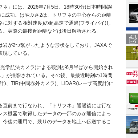
」には、2026年7月5日、18時30分(日本時間/誤
イに成功。はやぶさ2は、トリフネの中心からの距離
フネに対する相対速度)の超高速で通過(フライバイ)し
る。実際の最接近距離などは後日解析される。
岩が2つ繋がったような形状をしており、JAXAで
表現している。
T(光学航法カメラ)による観測が6月半ばから開始され
ネ」が撮影されている。その後、最接近時刻の1時間
)、TIR(中間赤外カメラ)、LIDAR(レーザ高度計)に
る直前まで行なわれ、「トリフネ」通過後には行な
ンス機器で取得したデータの一部のみが通信によっ
、今後の運用で、残りのデータを地上へ伝送するこ