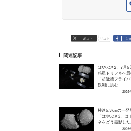
ポスト
リスト
シ
関連記事
はやぶさ2、7月5
惑星トリフネへ最
「超近接フライバ
観測に挑む
202
秒速5.3kmの一
「はやぶさ2」は
ネをどう撮影した
202