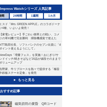
Impress Watchシリーズ 人気記事
時間
24時間
1週間
1カ月
ミスド「Mrs. GREEN APPLE」のコラボドーナ
ツ4種、いよいよ発売！
【家電レビュー】手ごわい雑草との戦い、コメ
リの草刈機で完全勝利 掃除機感覚で使えた
NTT島田社長、ソフトバンクのセブン出資に「d
ポイント使えるようにして」
NewDays「増量フェス」を実施！おにぎり/サ
ンドイッチ/焼きそばなど16品が値段そのままで
ボリュームアップ
吉野家、牛リブロースを熱々で提供する「極旨
牛鉄板ステーキ定食」を発売
もっと見る
おすすめ記事
磁気切符の黄昏 QRコード