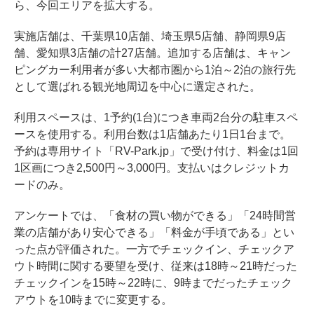
ら、今回エリアを拡大する。
実施店舗は、千葉県10店舗、埼玉県5店舗、静岡県9店
舗、愛知県3店舗の計27店舗。追加する店舗は、キャン
ピングカー利用者が多い大都市圏から1泊～2泊の旅行先
として選ばれる観光地周辺を中心に選定された。
利用スペースは、1予約(1台)につき車両2台分の駐車スペ
ースを使用する。利用台数は1店舗あたり1日1台まで。
予約は専用サイト「RV-Park.jp」で受け付け、料金は1回
1区画につき2,500円～3,000円。支払いはクレジットカ
ードのみ。
アンケートでは、「食材の買い物ができる」「24時間営
業の店舗があり安心できる」「料金が手頃である」とい
った点が評価された。一方でチェックイン、チェックア
ウト時間に関する要望を受け、従来は18時～21時だった
チェックインを15時～22時に、9時までだったチェック
アウトを10時までに変更する。