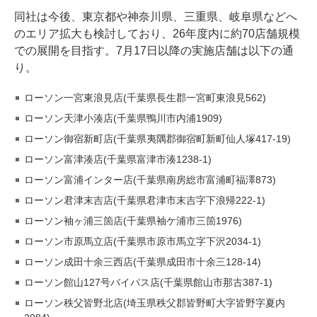
同社は今後、東京都や神奈川県、三重県、岐阜県などへ
のエリア拡大も検討しており、26年度内に約70店舗規模
での展開を目指す。7月17日以降の実施店舗は以下の通
り。
ローソン一宮東浪見店(千葉県長生郡一宮町東浪見562)
ローソン天津小湊店(千葉県鴨川市内浦1909)
ローソン御宿新町店(千葉県夷隅郡御宿町新町仙人塚417-19)
ローソン富津湊店(千葉県富津市湊1238-1)
ローソン富浦インター店(千葉県南房総市富浦町福澤873)
ローソン君津末吉店(千葉県君津市末吉字下浪帰222-1)
ローソン袖ヶ浦三箇店(千葉県袖ケ浦市三箇1976)
ローソン市原馬立店(千葉県市原市馬立字下沢2034-1)
ローソン成田十余三西店(千葉県成田市十余三128-14)
ローソン館山127号バイパス店(千葉県館山市那古387-1)
ローソン秩父皆野北店(埼玉県秩父郡皆野町大字皆野字夏内