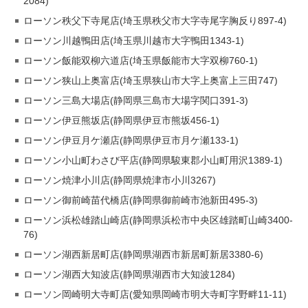
2084)
ローソン秩父下寺尾店(埼玉県秩父市大字寺尾字胸反り897-4)
ローソン川越鴨田店(埼玉県川越市大字鴨田1343-1)
ローソン飯能双柳六道店(埼玉県飯能市大字双柳760-1)
ローソン狭山上奥富店(埼玉県狭山市大字上奥富上三田747)
ローソン三島大場店(静岡県三島市大場字関口391-3)
ローソン伊豆熊坂店(静岡県伊豆市熊坂456-1)
ローソン伊豆月ケ瀬店(静岡県伊豆市月ケ瀬133-1)
ローソン小山町わさび平店(静岡県駿東郡小山町用沢1389-1)
ローソン焼津小川店(静岡県焼津市小川3267)
ローソン御前崎苗代橋店(静岡県御前崎市池新田495-3)
ローソン浜松雄踏山崎店(静岡県浜松市中央区雄踏町山崎3400-
76)
ローソン湖西新居町店(静岡県湖西市新居町新居3380-6)
ローソン湖西大知波店(静岡県湖西市大知波1284)
ローソン岡崎明大寺町店(愛知県岡崎市明大寺町字野畔11-11)