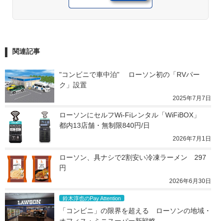
関連記事
"コンビニで車中泊" 　ローソン初の「RVパー
ク」設置
2025年7月7日
ローソンにセルフWi-Fiレンタル「WiFiBOX」　
都内13店舗・無制限840円/日
2026年7月1日
ローソン、具ナシで2割安い冷凍ラーメン　297
円
2026年6月30日
鈴木淳也のPay Attention
「コンビニ」の限界を超える　ローソンの地域・