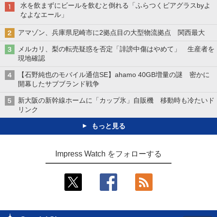
水を飲まずにビールを飲むと倒れる「ふらつくビアグラスbyよ
なよなエール」
アマゾン、兵庫県尼崎市に2拠点目の大型物流拠点 関西最大
メルカリ、梨の転売疑惑を否定「誹謗中傷はやめて」 生産者を
現地確認
【石野純也のモバイル通信SE】ahamo 40GB増量の謎 密かに
開幕したサブブランド戦争
新大阪の新幹線ホームに「カップ氷」自販機 移動時も冷たいド
リンク
もっと見る
Impress Watch をフォローする