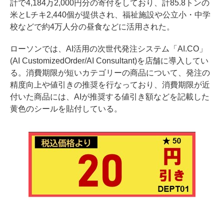
計で4,184万2,000円分の寄付をしており、計85.8トンの
米とLチキ2,440個が提供され、福祉施設や公立小・中学
校などで約4万人分の昼食などに活用された。
ローソンでは、AI活用の次世代発注システム「AI.CO」
(AI CustomizedOrder/AI Consultant)を店舗に導入してい
る。消費期限が短いカテゴリーの商品について、発注の
精度向上や値引きの推奨を行なっており、消費期限が近
付いた商品には、AIが推奨する値引き額などを記載した
黄色のシールを貼付している。