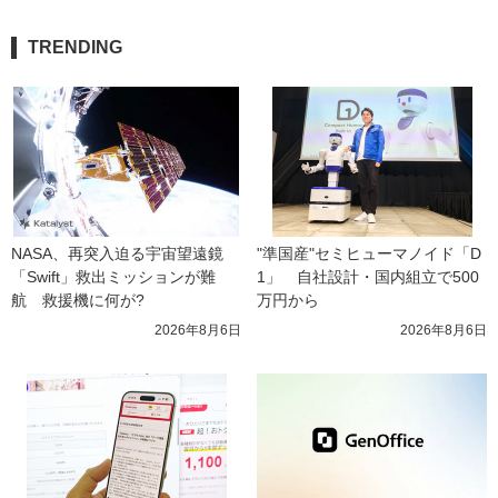
TRENDING
NASA、再突入迫る宇宙望遠鏡
"準国産"セミヒューマノイド「D
「Swift」救出ミッションが難
1」　自社設計・国内組立で500
航　救援機に何が?
万円から
2026年8月6日
2026年8月6日