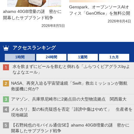
Genspark、オープンソースAIオ
ahamo 40GB増量の謎　密かに
フィス「GenOffice」を無料公開
開幕したサブブランド戦争
2026年8月4日
2026年8月5日
アクセスランキング
1時間
24時間
1週間
1カ月
水を飲まずにビールを飲むと倒れる「ふらつくビアグラスbyよ
なよなエール」
NASA、再突入迫る宇宙望遠鏡「Swift」救出ミッションが難航
救援機に何が?
アマゾン、兵庫県尼崎市に2拠点目の大型物流拠点 関西最大
メルカリ、梨の転売疑惑を否定「誹謗中傷はやめて」 生産者を
現地確認
【石野純也のモバイル通信SE】ahamo 40GB増量の謎 密かに
開幕したサブブランド戦争