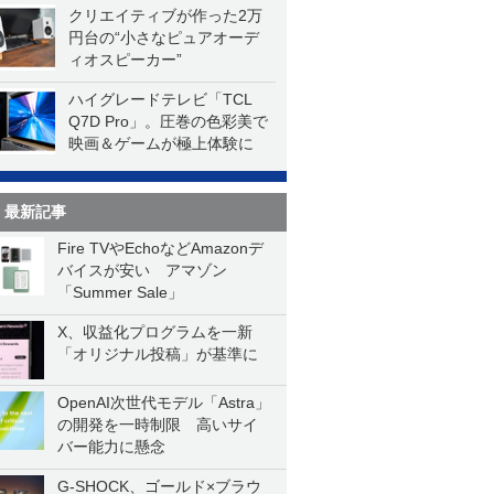
クリエイティブが作った2万
円台の“小さなピュアオーデ
ィオスピーカー”
ハイグレードテレビ「TCL
Q7D Pro」。圧巻の色彩美で
映画＆ゲームが極上体験に
最新記事
Fire TVやEchoなどAmazonデ
バイスが安い アマゾン
「Summer Sale」
X、収益化プログラムを一新
「オリジナル投稿」が基準に
OpenAI次世代モデル「Astra」
の開発を一時制限 高いサイ
バー能力に懸念
G-SHOCK、ゴールド×ブラウ