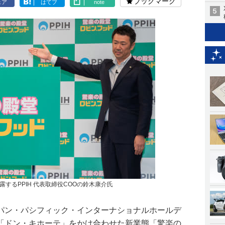
ブックマーク
ェア
はてブ
note
するPPIH 代表取締役COOの鈴木康介氏
パン・パシフィック・インターナショナルホールデ
ーと「ドン・キホーテ」をかけ合わせた新業態「驚楽の