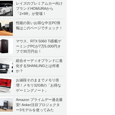
レイズのプレミアムカー向け
ブランドHOMURAから
「2×9R」が登場！
性能の良いお得な中古PC情
報はこのページでチェック！
マウス、RTX 5060 Ti搭載ゲ
ーミングPCが7万5,000円オ
フで30万円台！
総合オーディオブランドに進
化するSHANLINGとは何者
か？
お値段そのままでメモリ倍
増！メモリ32GBの「お得な
ゲーミングノート」
Amazon プライムデー過去最
安! Anker注目プロジェクタ
ー3モデルを使ってみた