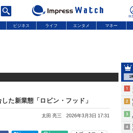
ビジネス
ライフ
エンタメ
マネー
1
合した新業態「ロビン・フッド」
太田 亮三
2026年3月3日 17:31