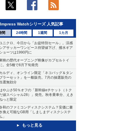
Impress Watchシリーズ 人気記事
時間
24時間
1週間
1カ月
ユニクロ、今日から「お盆特別セール」。涼感
シアサッカーワンピース待望値下げ、撥水ギア
ショーツは1990円に
東映の歴代オープニング映像がカプセルトイ
に。全5種で8月下旬発売
カルディ、オンライン限定「ネコバッグ＆タン
ブラーセット」を一般販売。7月の抽選販売の
当選無効分
はやぶさ50％オフの「新幹線eチケット（トク
だ値スペシャル28）」発売。秋冬乗車分、えき
ねっと限定
令和のファミコンディスクシステム？安価に書
き換え可能なGB用「しましまディスクシステ
ム」
もっと見る