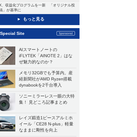
X、収益化プログラムを一新 「オリジナル投
稿」が基準に
もっと見る
Special Site
AIスマートノートの
iFLYTEK「AINOTE 2」はな
ぜ魅力的なのか？
メモリ32GBでも予算内。産
経新聞社がAMD Ryzen搭載
dynabookを2千台導入
ソニーミラーレス一眼の大特
集！ 見どころ記事まとめ
レイズ鍛造1ピースアルミホ
イール「CE28 N-plus」軽量
なままに剛性を向上