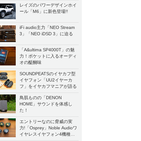
レイズのパワーデザインホイ
ール「M6」に新色登場!!
iFi audio主力「NEO Stream
3」「NEO iDSD 3」に迫る
「A&ultima SP4000T」の魅
力！ポケットに入るオーディ
オの醍醐味
SOUNDPEATSのイヤカフ型
イヤフォン「UU2イヤーカ
フ」をイヤカフマニアが語る
鳥肌ものの「DENON
HOME」サウンドを体感し
た！
エントリーなのに脅威の実
力!「Osprey」Noble Audioワ
イヤレスイヤフォン4機種を
一気に聴く