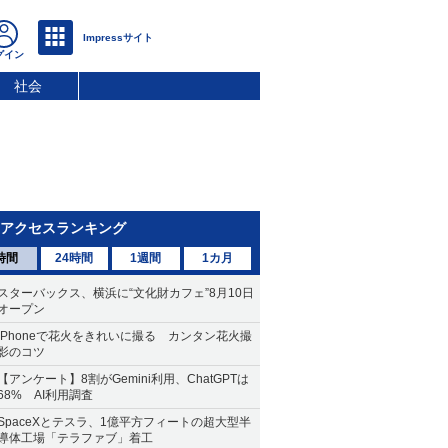
社会
アクセスランキング
時間
24時間
1週間
1カ月
スターバックス、横浜に“文化財カフェ”8月10日
オープン
iPhoneで花火をきれいに撮る カンタン花火撮
影のコツ
【アンケート】8割がGemini利用、ChatGPTは
68% AI利用調査
SpaceXとテスラ、1億平方フィートの超大型半
導体工場「テラファブ」着工