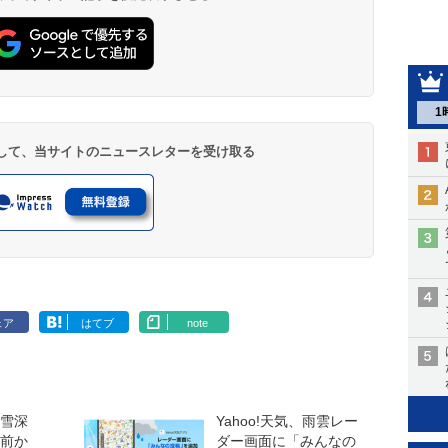
1
登録して、当サイトのニュースレターを受け取る
ェア
はてブ
note
積雪深
Yahoo!天気、雨雲レー
間前か
ダー画面に「みんなの