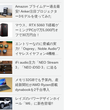
Amazon プライムデー過去最
安! Anker注目プロジェクタ
ー3モデルを使ってみた
マウス、RTX 5060 Ti搭載ゲ
ーミングPCが7万5,000円オ
フで30万円台！
エントリーなのに脅威の実
力!「Osprey」Noble Audioワ
イヤレスイヤフォン4機種を
一気に聴く
iFi audio主力「NEO Stream
3」「NEO iDSD 3」に迫る
メモリ32GBでも予算内。産
経新聞社がAMD Ryzen搭載
dynabookを2千台導入
レイズのパワーデザインホイ
ール「M6」に新色登場!!