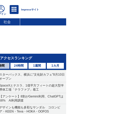
社会
アクセスランキング
時間
24時間
1週間
1カ月
スターバックス、横浜に“文化財カフェ”8月10日
オープン
SpaceXとテスラ、1億平方フィートの超大型半
導体工場「テラファブ」着工
【アンケート】8割がGemini利用、ChatGPTは
68% AI利用調査
デザインも機能も多彩なサンダル コロンビ
ア・KEEN・Teva・HOKA・OOFOS