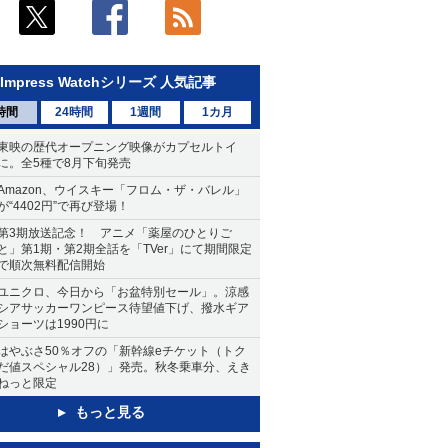
Impress Watchシリーズ 人気記事
時間
24時間
1週間
1カ月
東映の歴代オープニング映像がカプセルトイ
に。全5種で8月下旬発売
Amazon、ウイスキー「フロム・ザ・バレル」
が“4402円”で再び登場！
第3期放送記念！ アニメ「薬屋のひとりご
と」第1期・第2期全話を「TVer」にて期間限定
で順次無料配信開始
ユニクロ、今日から「お盆特別セール」。涼感
シアサッカーワンピース待望値下げ、撥水ギア
ショーツは1990円に
はやぶさ50％オフの「新幹線eチケット（トク
だ値スペシャル28）」発売。秋冬乗車分、えき
ねっと限定
もっと見る