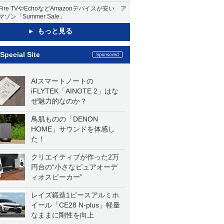
Fire TVやEchoなどAmazonデバイスが安い ア
マゾン「Summer Sale」
もっと見る
Special Site
AIスマートノートの
iFLYTEK「AINOTE 2」はな
ぜ魅力的なのか？
鳥肌ものの「DENON
HOME」サウンドを体感し
た！
クリエイティブが作った2万
円台の“小さなピュアオーデ
ィオスピーカー”
レイズ鍛造1ピースアルミホ
イール「CE28 N-plus」軽量
なままに剛性を向上