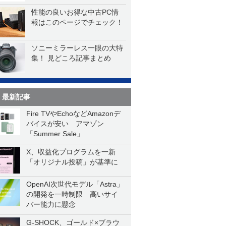
性能の良いお得な中古PC情
報はこのページでチェック！
ソニーミラーレス一眼の大特
集！ 見どころ記事まとめ
最新記事
Fire TVやEchoなどAmazonデ
バイスが安い アマゾン
「Summer Sale」
X、収益化プログラムを一新
「オリジナル投稿」が基準に
OpenAI次世代モデル「Astra」
の開発を一時制限 高いサイ
バー能力に懸念
G-SHOCK、ゴールド×ブラウ