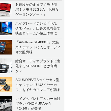
お値段そのままでメモリ倍
増！メモリ32GBの「お得な
ゲーミングノート」
ハイグレードテレビ「TCL
Q7D Pro」。圧巻の色彩美で
映画＆ゲームが極上体験に
「A&ultima SP4000T」の魅
力！ポケットに入るオーディ
オの醍醐味
総合オーディオブランドに進
化するSHANLINGとは何者
か？
SOUNDPEATSのイヤカフ型
イヤフォン「UU2イヤーカ
フ」をイヤカフマニアが語る
レイズのプレミアムカー向け
ブランドHOMURAから
「2×9R」が登場！