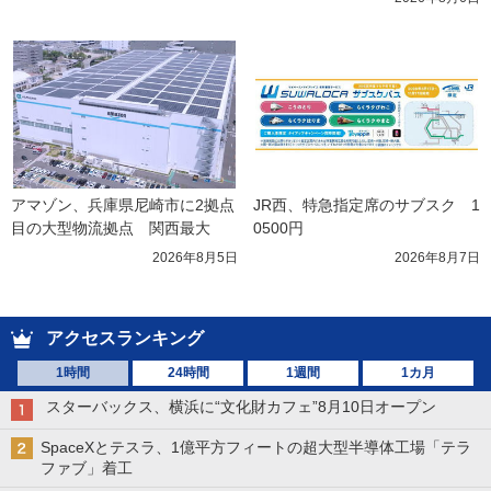
アマゾン、兵庫県尼崎市に2拠点
JR西、特急指定席のサブスク　1
目の大型物流拠点　関西最大
0500円
2026年8月5日
2026年8月7日
アクセスランキング
1時間
24時間
1週間
1カ月
スターバックス、横浜に“文化財カフェ”8月10日オープン
SpaceXとテスラ、1億平方フィートの超大型半導体工場「テラ
ファブ」着工