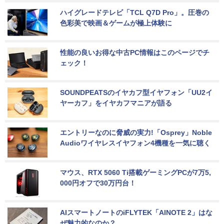
ハイグレードテレビ「TCL Q7D Pro」。圧巻の
色彩美で映画＆ゲームが極上体験に
性能の良いお得な中古PC情報はこのページでチ
ェック！
SOUNDPEATSのイヤカフ型イヤフォン「UU2イ
ヤーカフ」をイヤカフマニアが語る
エントリーなのに脅威の実力!「Osprey」Noble 
Audioワイヤレスイヤフォン4機種を一気に聴く
マウス、RTX 5060 Ti搭載ゲーミングPCが7万5,
000円オフで30万円台！
AIスマートノートのiFLYTEK「AINOTE 2」はな
ぜ魅力的なのか？