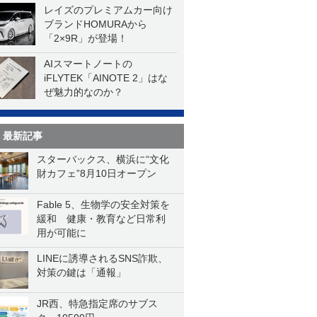
レイズのプレミアムカー向け
ブランドHOMURAから
「2×9R」が登場！
AIスマートノートの
iFLYTEK「AINOTE 2」はな
ぜ魅力的なのか？
最新記事
スターバックス、横浜に“文化
財カフェ”8月10日オープン
Fable 5、生物学の安全対策を
緩和 健康・教育など日常利
用が可能に
LINEに誘導されるSNS詐欺、
対策の鍵は「通報」
JR西、特急指定席のサブス