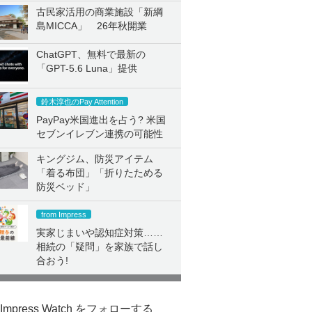
古民家活用の商業施設「新綱
島MICCA」 26年秋開業
ChatGPT、無料で最新の
「GPT-5.6 Luna」提供
鈴木淳也のPay Attention
PayPay米国進出を占う? 米国
セブンイレブン連携の可能性
キングジム、防災アイテム
「着る布団」「折りたためる
防災ベッド」
from Impress
実家じまいや認知症対策……
相続の「疑問」を家族で話し
合おう!
Impress Watch をフォローする