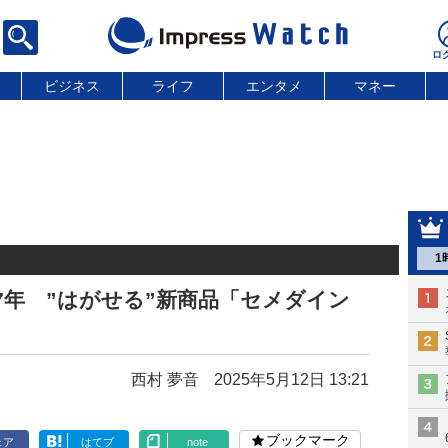
ビジネス
ライフ
エンタメ
マネー
1
7年 ”はがせる”新商品「セメダイン
西村 夢音
2025年5月12日 13:21
ブックマーク
ェア
はてブ
note