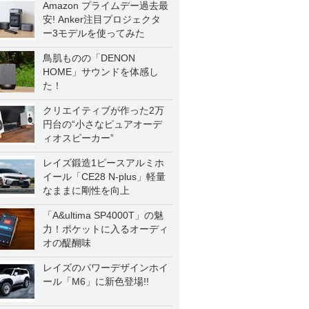
Amazon プライムデー過去最
安! Anker注目プロジェクタ
ー3モデルを使ってみた
鳥肌ものの「DENON
HOME」サウンドを体感し
た！
クリエイティブが作った2万
円台の“小さなピュアオーデ
ィオスピーカー”
レイズ鍛造1ピースアルミホ
イール「CE28 N-plus」軽量
なままに剛性を向上
「A&ultima SP4000T」の魅
力！ポケットに入るオーディ
オの醍醐味
レイズのパワーデザインホイ
ール「M6」に新色登場!!