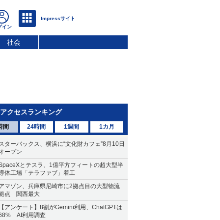
社会
アクセスランキング
時間
24時間
1週間
1カ月
スターバックス、横浜に“文化財カフェ”8月10日
オープン
SpaceXとテスラ、1億平方フィートの超大型半
導体工場「テラファブ」着工
アマゾン、兵庫県尼崎市に2拠点目の大型物流
拠点 関西最大
【アンケート】8割がGemini利用、ChatGPTは
68% AI利用調査