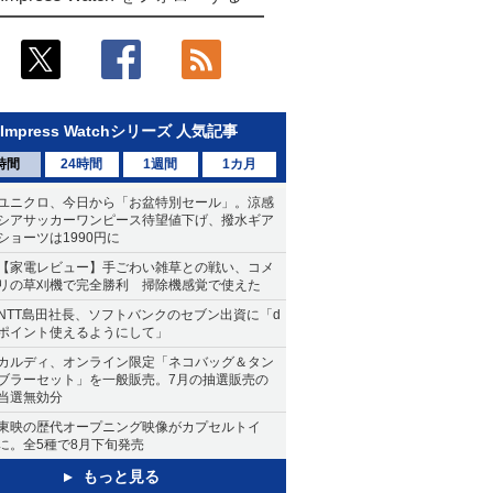
Impress Watchシリーズ 人気記事
時間
24時間
1週間
1カ月
ユニクロ、今日から「お盆特別セール」。涼感
シアサッカーワンピース待望値下げ、撥水ギア
ショーツは1990円に
【家電レビュー】手ごわい雑草との戦い、コメ
リの草刈機で完全勝利 掃除機感覚で使えた
NTT島田社長、ソフトバンクのセブン出資に「d
ポイント使えるようにして」
カルディ、オンライン限定「ネコバッグ＆タン
ブラーセット」を一般販売。7月の抽選販売の
当選無効分
東映の歴代オープニング映像がカプセルトイ
に。全5種で8月下旬発売
もっと見る