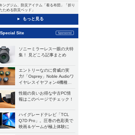
キングジム、防災アイテム「着る布団」「折り
たためる防災ベッド」
もっと見る
Special Site
ソニーミラーレス一眼の大特
集！ 見どころ記事まとめ
エントリーなのに脅威の実
力!「Osprey」Noble Audioワ
イヤレスイヤフォン4機種を
一気に聴く
性能の良いお得な中古PC情
報はこのページでチェック！
ハイグレードテレビ「TCL
Q7D Pro」。圧巻の色彩美で
映画＆ゲームが極上体験に