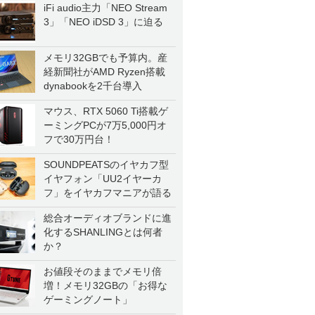
iFi audio主力「NEO Stream
3」「NEO iDSD 3」に迫る
メモリ32GBでも予算内。産
経新聞社がAMD Ryzen搭載
dynabookを2千台導入
マウス、RTX 5060 Ti搭載ゲ
ーミングPCが7万5,000円オ
フで30万円台！
SOUNDPEATSのイヤカフ型
イヤフォン「UU2イヤーカ
フ」をイヤカフマニアが語る
総合オーディオブランドに進
化するSHANLINGとは何者
か？
お値段そのままでメモリ倍
増！メモリ32GBの「お得な
ゲーミングノート」