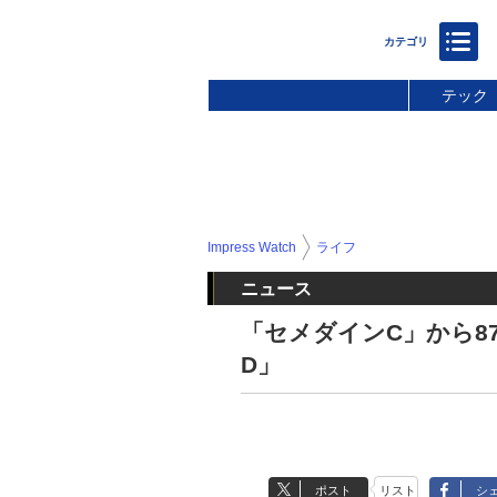
テック
Impress Watch
ライフ
ニュース
「セメダインC」から8
D」
ポスト
リスト
シ