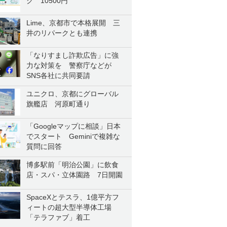
ク 10500円
Lime、京都市で本格展開 三
井のリパークとも連携
「なりすまし詐欺広告」に強
力な対策を 警察庁などが
SNS各社に共同要請
ユニクロ、京都にグローバル
旗艦店 河原町通り
「Googleマップに相談」日本
でスタート Geminiで複雑な
質問に回答
博多駅前「明治公園」に飲食
店・スパ・立体園路 7日開園
SpaceXとテスラ、1億平方フ
ィートの超大型半導体工場
「テラファブ」着工