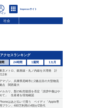
社会
アクセスランキング
時間
24時間
1週間
1カ月
東京メトロ、銀座線・丸ノ内線を大増発 計
212本
アマゾン、兵庫県尼崎市に2拠点目の大型物流
拠点 関西最大
メルカリ、梨の転売疑惑を否定「誹謗中傷はや
めて」 生産者を現地確認
Phoneはあと払いで買う ペイディ「Apple専
用プラン」480万利用の4割がZ世代