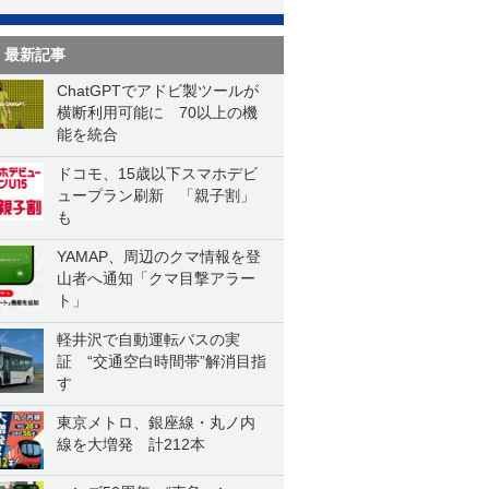
最新記事
ChatGPTでアドビ製ツールが
横断利用可能に 70以上の機
能を統合
ドコモ、15歳以下スマホデビ
ュープラン刷新 「親子割」
も
YAMAP、周辺のクマ情報を登
山者へ通知「クマ目撃アラー
ト」
軽井沢で自動運転バスの実
証 “交通空白時間帯”解消目指
す
東京メトロ、銀座線・丸ノ内
線を大増発 計212本