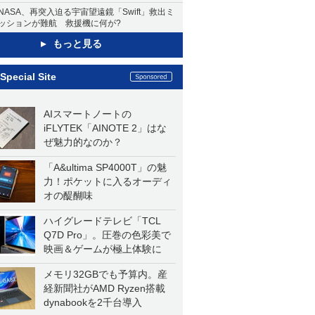
NASA、再突入迫る宇宙望遠鏡「Swift」救出ミ
ッションが難航 救援機に何が?
もっと見る
Special Site
AIスマートノートの
iFLYTEK「AINOTE 2」はな
ぜ魅力的なのか？
「A&ultima SP4000T」の魅
力！ポケットに入るオーディ
オの醍醐味
ハイグレードテレビ「TCL
Q7D Pro」。圧巻の色彩美で
映画＆ゲームが極上体験に
メモリ32GBでも予算内。産
経新聞社がAMD Ryzen搭載
dynabookを2千台導入