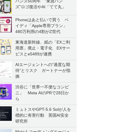
ハンズ50周年 “東急ハン
ズ”ロゴ復活やAI「てて丸」
Phoneはあと払いで買う ペ
イディ「Apple専用プラン」
480万利用の4割がZ世代
東海道新幹線、紙の「EXご利
用票」廃止・電子化 EXサー
ビスとe5489が連携
AIエージェントへの“過度な期
待”とリスク ガートナーが指
摘
渋谷に「世界一不便なコンビ
ニ」 Meta AIのPRで28日か
ら
ミュトスやGPT-5.6 Solが人を
標的に有害行動 英国AI安全
研究所
Metaもコーディングエージェ