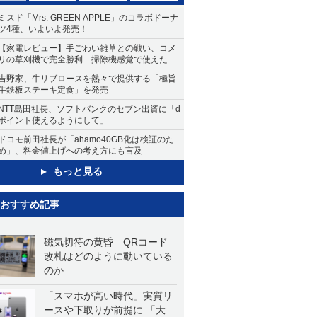
ミスド「Mrs. GREEN APPLE」のコラボドーナ
ツ4種、いよいよ発売！
【家電レビュー】手ごわい雑草との戦い、コメ
リの草刈機で完全勝利 掃除機感覚で使えた
吉野家、牛リブロースを熱々で提供する「極旨
牛鉄板ステーキ定食」を発売
NTT島田社長、ソフトバンクのセブン出資に「d
ポイント使えるようにして」
ドコモ前田社長が「ahamo40GB化は検証のた
め」、料金値上げへの考え方にも言及
もっと見る
おすすめ記事
磁気切符の黄昏 QRコード
改札はどのように動いている
のか
「スマホが高い時代」実質リ
ースや下取りが前提に 「大