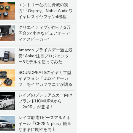
エントリーなのに脅威の実
力!「Osprey」Noble Audioワ
イヤレスイヤフォン4機種を
一気に聴く
クリエイティブが作った2万
円台の“小さなピュアオーデ
ィオスピーカー”
Amazon プライムデー過去最
安! Anker注目プロジェクタ
ー3モデルを使ってみた
SOUNDPEATSのイヤカフ型
イヤフォン「UU2イヤーカ
フ」をイヤカフマニアが語る
レイズのプレミアムカー向け
ブランドHOMURAから
「2×9R」が登場！
レイズ鍛造1ピースアルミホ
イール「CE28 N-plus」軽量
なままに剛性を向上