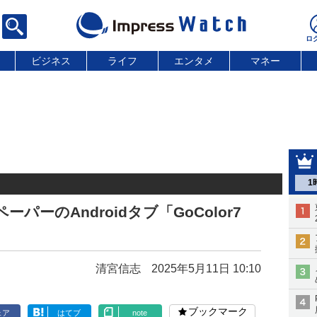
ビジネス
ライフ
エンタメ
マネー
1
パーのAndroidタブ「GoColor7
清宮信志
2025年5月11日 10:10
ブックマーク
ェア
はてブ
note