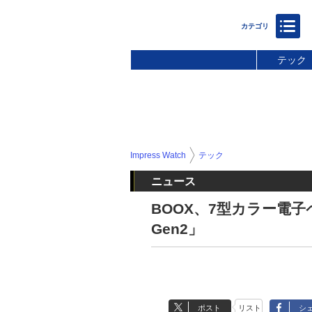
テック
Impress Watch
テック
ニュース
BOOX、7型カラー電子ペー
Gen2」
ポスト
リスト
シ