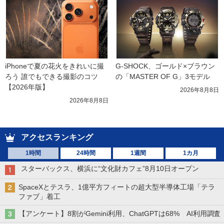
iPhoneで夏の花火をきれいに撮
G-SHOCK、ゴールド×ブラウン
ろう 誰でもできる撮影のコツ
の「MASTER OF G」3モデル
【2026年版】
2026年8月8日
2026年8月8日
アクセスランキング
1時間
24時間
1週間
1カ月
スターバックス、横浜に“文化財カフェ”8月10日オープン
SpaceXとテスラ、1億平方フィートの超大型半導体工場「テラ
ファブ」着工
【アンケート】8割がGemini利用、ChatGPTは68% AI利用調査