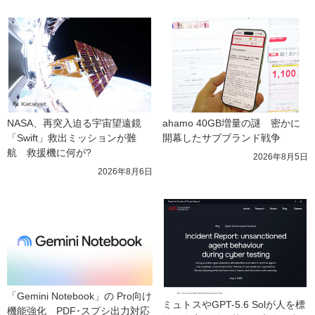
NASA、再突入迫る宇宙望遠鏡
ahamo 40GB増量の謎　密かに
「Swift」救出ミッションが難
開幕したサブブランド戦争
航　救援機に何が?
2026年8月5日
2026年8月6日
「Gemini Notebook」の Pro向け
ミュトスやGPT-5.6 Solが人を標
機能強化　PDF･スプシ出力対応