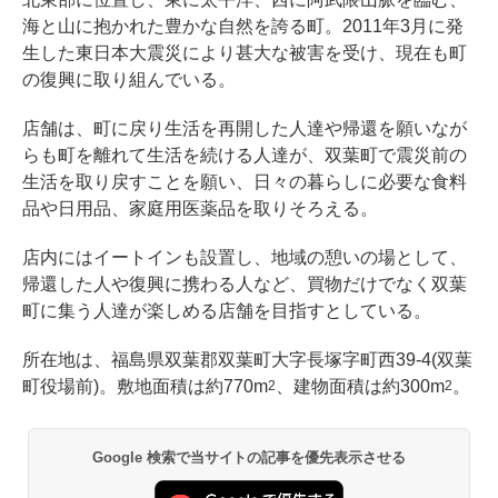
海と山に抱かれた豊かな自然を誇る町。2011年3月に発
生した東日本大震災により甚大な被害を受け、現在も町
の復興に取り組んでいる。
店舗は、町に戻り生活を再開した人達や帰還を願いなが
らも町を離れて生活を続ける人達が、双葉町で震災前の
生活を取り戻すことを願い、日々の暮らしに必要な食料
品や日用品、家庭用医薬品を取りそろえる。
店内にはイートインも設置し、地域の憩いの場として、
帰還した人や復興に携わる人など、買物だけでなく双葉
町に集う人達が楽しめる店舗を目指すとしている。
所在地は、福島県双葉郡双葉町大字長塚字町西39-4(双葉
町役場前)。敷地面積は約770m
、建物面積は約300m
。
2
2
Google 検索で当サイトの記事を優先表示させる