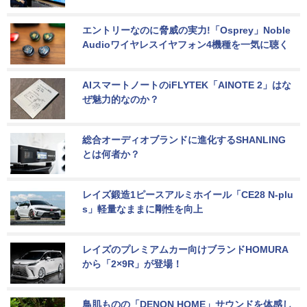
エントリーなのに脅威の実力!「Osprey」Noble 
Audioワイヤレスイヤフォン4機種を一気に聴く
AIスマートノートのiFLYTEK「AINOTE 2」はな
ぜ魅力的なのか？
総合オーディオブランドに進化するSHANLING
とは何者か？
レイズ鍛造1ピースアルミホイール「CE28 N-plu
s」軽量なままに剛性を向上
レイズのプレミアムカー向けブランドHOMURA
から「2×9R」が登場！
鳥肌ものの「DENON HOME」サウンドを体感し