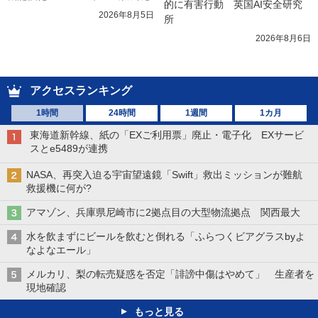
的に有害行動　英国AI安全研究
2026年8月5日
所
2026年8月6日
アクセスランキング
1時間
24時間
1週間
1カ月
東海道新幹線、紙の「EXご利用票」廃止・電子化 EXサービ
スとe5489が連携
NASA、再突入迫る宇宙望遠鏡「Swift」救出ミッションが難航
救援機に何が?
アマゾン、兵庫県尼崎市に2拠点目の大型物流拠点 関西最大
水を飲まずにビールを飲むと倒れる「ふらつくビアグラスbyよ
なよなエール」
メルカリ、梨の転売疑惑を否定「誹謗中傷はやめて」 生産者を
現地確認
もっと見る