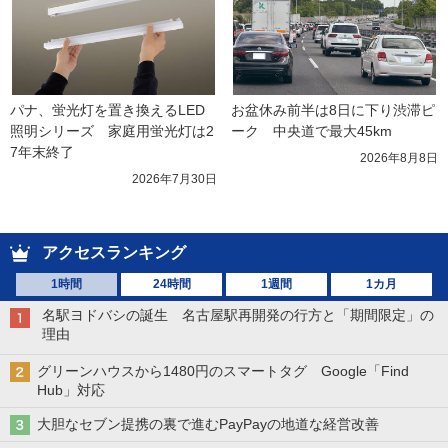
パナ、蛍光灯を置き換えるLED
お盆休み前半は8日に下り渋滞ピ
照明シリーズ　家庭用蛍光灯は2
ーク　中央道で最大45km
7年末終了
2026年8月8日
2026年7月30日
アクセスランキング
1時間
24時間
1週間
1カ月
名駅ヨドバシの誕生 名古屋駅再開発の行方と「期間限定」の
理由
グリーンハウスから1480円のスマートタグ Google「Find
Hub」対応
大胆なセブン提携の裏で進むPayPayの地道な経営改善