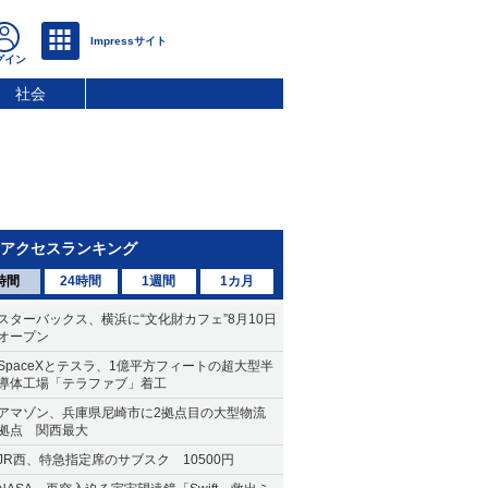
社会
アクセスランキング
時間
24時間
1週間
1カ月
スターバックス、横浜に“文化財カフェ”8月10日
オープン
SpaceXとテスラ、1億平方フィートの超大型半
導体工場「テラファブ」着工
アマゾン、兵庫県尼崎市に2拠点目の大型物流
拠点 関西最大
JR西、特急指定席のサブスク 10500円