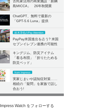
古民家活用の商業施設「新綱
島MICCA」 26年秋開業
ChatGPT、無料で最新の
「GPT-5.6 Luna」提供
鈴木淳也のPay Attention
PayPay米国進出を占う? 米国
セブンイレブン連携の可能性
キングジム、防災アイテム
「着る布団」「折りたためる
防災ベッド」
from Impress
実家じまいや認知症対策……
相続の「疑問」を家族で話し
合おう!
Impress Watch をフォローする