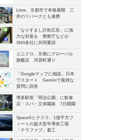
Lime、京都市で本格展開 三
井のリパークとも連携
「なりすまし詐欺広告」に強
力な対策を 警察庁などが
SNS各社に共同要請
ユニクロ、京都にグローバル
旗艦店 河原町通り
「Googleマップに相談」日本
でスタート Geminiで複雑な
質問に回答
博多駅前「明治公園」に飲食
店・スパ・立体園路 7日開園
SpaceXとテスラ、1億平方フ
ィートの超大型半導体工場
「テラファブ」着工