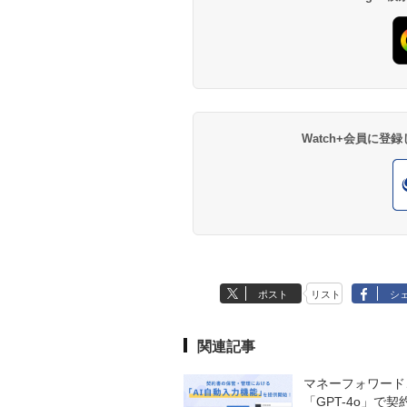
Watch+会員に
ポスト
リスト
シ
関連記事
マネーフォワード
「GPT-4o」で契