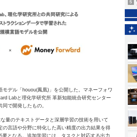
モデル「houou(鳳凰)」を公開した。マネーフォワ
rward Labと理化学研究所 革新知能統合研究センター
共同で開発したもの。
膨大な量のテキストデータと深層学習の技術を用いて
定の言語や分野に特化した高い精度の出力結果を得
が必要となる。追加学習には、タスクと対応する出力