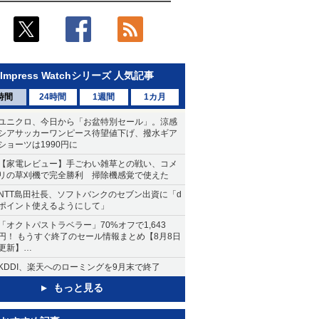
Impress Watchシリーズ 人気記事
時間
24時間
1週間
1カ月
ユニクロ、今日から「お盆特別セール」。涼感
シアサッカーワンピース待望値下げ、撥水ギア
ショーツは1990円に
【家電レビュー】手ごわい雑草との戦い、コメ
リの草刈機で完全勝利 掃除機感覚で使えた
NTT島田社長、ソフトバンクのセブン出資に「d
ポイント使えるようにして」
「オクトパストラベラー」70%オフで1,643
円！ もうすぐ終了のセール情報まとめ【8月8日
更新】
ニンテンドーeショップでは「大神 絶景版」が
KDDI、楽天へのローミングを9月末で終了
67%オフで990円
もっと見る