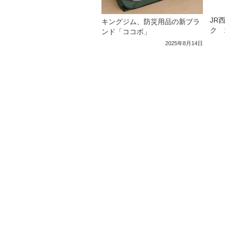
JR
キングジム、防災用品の新ブラ
ク 
ンド「ココボ」
2025年8月14日