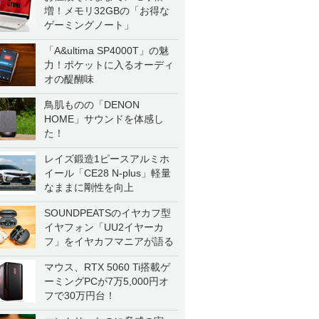
増！メモリ32GBの「お得な
ゲーミングノート」
「A&ultima SP4000T」の魅
力！ポケットに入るオーディ
オの醍醐味
鳥肌ものの「DENON
HOME」サウンドを体感し
た！
レイズ鍛造1ピースアルミホ
イール「CE28 N-plus」軽量
なままに剛性を向上
SOUNDPEATSのイヤカフ型
イヤフォン「UU2イヤーカ
フ」をイヤカフマニアが語る
マウス、RTX 5060 Ti搭載ゲ
ーミングPCが7万5,000円オ
フで30万円台！