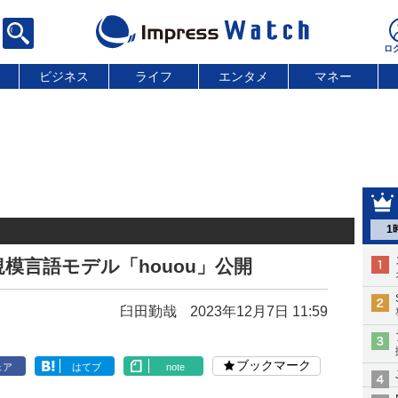
ビジネス
ライフ
エンタメ
マネー
1
模言語モデル「houou」公開
臼田勤哉
2023年12月7日 11:59
ブックマーク
ェア
はてブ
note