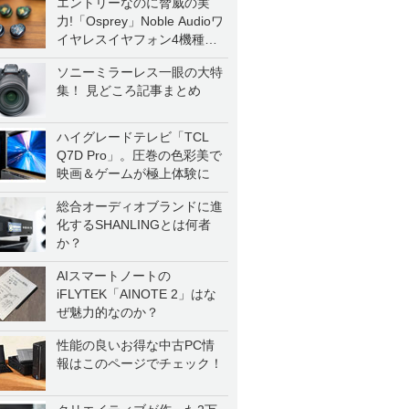
エントリーなのに脅威の実
力!「Osprey」Noble Audioワ
イヤレスイヤフォン4機種を
一気に聴く
ソニーミラーレス一眼の大特
集！ 見どころ記事まとめ
ハイグレードテレビ「TCL
Q7D Pro」。圧巻の色彩美で
映画＆ゲームが極上体験に
総合オーディオブランドに進
化するSHANLINGとは何者
か？
AIスマートノートの
iFLYTEK「AINOTE 2」はな
ぜ魅力的なのか？
性能の良いお得な中古PC情
報はこのページでチェック！