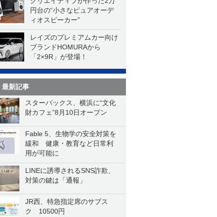
クリエイティブが作った2万
円台の“小さなピュアオーデ
ィオスピーカー”
レイズのプレミアムカー向け
ブランドHOMURAから
「2×9R」が登場！
最新記事
スターバックス、横浜に“文化
財カフェ”8月10日オープン
Fable 5、生物学の安全対策を
緩和 健康・教育など日常利
用が可能に
LINEに誘導されるSNS詐欺、
対策の鍵は「通報」
JR西、特急指定席のサブス
ク 10500円