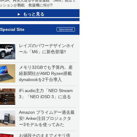
NASA、再突入迫る宇宙望遠鏡「Swift」救出ミ
ッションが難航 救援機に何が?
もっと見る
Special Site
レイズのパワーデザインホイ
ール「M6」に新色登場!!
メモリ32GBでも予算内。産
経新聞社がAMD Ryzen搭載
dynabookを2千台導入
iFi audio主力「NEO Stream
3」「NEO iDSD 3」に迫る
Amazon プライムデー過去最
安! Anker注目プロジェクタ
ー3モデルを使ってみた
お値段そのままでメモリ倍