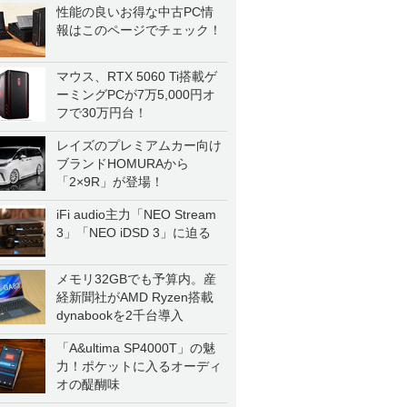
性能の良いお得な中古PC情
報はこのページでチェック！
マウス、RTX 5060 Ti搭載ゲ
ーミングPCが7万5,000円オ
フで30万円台！
レイズのプレミアムカー向け
ブランドHOMURAから
「2×9R」が登場！
iFi audio主力「NEO Stream
3」「NEO iDSD 3」に迫る
メモリ32GBでも予算内。産
経新聞社がAMD Ryzen搭載
dynabookを2千台導入
「A&ultima SP4000T」の魅
力！ポケットに入るオーディ
オの醍醐味