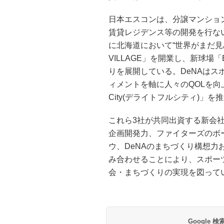
日本エスコンは、分譲マンショ
賃貸レジデンス等の開発を行ない
に北海道において“世界がまだ見ぬボー
VILLAGE」を開業し、新球場「E
りを展開している。DeNAは
ィメントを軸に人々のQOLを向上さ
City(デライトフルシティ)」を
これら3社が共同出資する新会
企画開発力、ファイターズのボ
ウ、DeNAのまちづくり構想力
み合わせることにより、スポー
会・まちづくりの実現を図って
Google