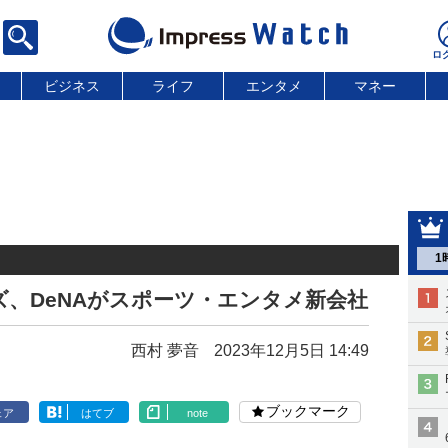
ビジネス
ライフ
エンタメ
マネー
1
、DeNAがスポーツ・エンタメ新会社
西村 夢音
2023年12月5日 14:49
ブックマーク
ェア
はてブ
note