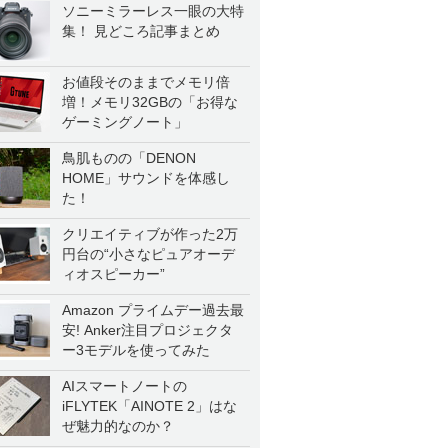
ソニーミラーレス一眼の大特
集！ 見どころ記事まとめ
お値段そのままでメモリ倍
増！メモリ32GBの「お得な
ゲーミングノート」
鳥肌ものの「DENON
HOME」サウンドを体感し
た！
クリエイティブが作った2万
円台の“小さなピュアオーデ
ィオスピーカー”
Amazon プライムデー過去最
安! Anker注目プロジェクタ
ー3モデルを使ってみた
AIスマートノートの
iFLYTEK「AINOTE 2」はな
ぜ魅力的なのか？