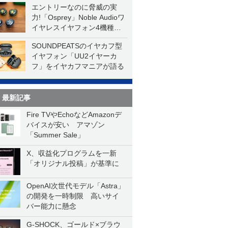
エントリーなのに脅威の実
力!「Osprey」Noble Audioワ
イヤレスイヤフォン4機種を
一気に聴く
SOUNDPEATSのイヤカフ型
イヤフォン「UU2イヤーカ
フ」をイヤカフマニアが語る
最新記事
Fire TVやEchoなどAmazonデ
バイスが安い アマゾン
「Summer Sale」
X、収益化プログラムを一新
「オリジナル投稿」が基準に
OpenAI次世代モデル「Astra」
の開発を一時制限 高いサイ
バー能力に懸念
G-SHOCK、ゴールド×ブラウ