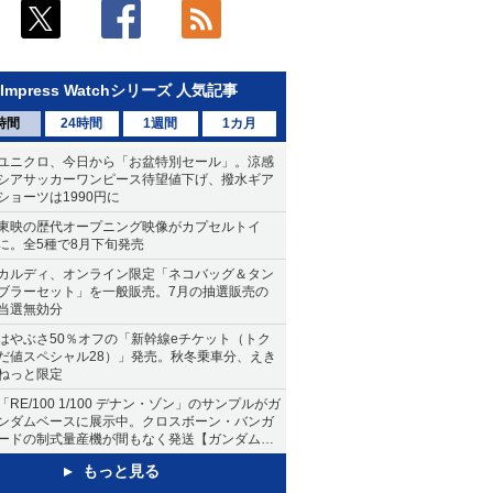
Impress Watchシリーズ 人気記事
時間
24時間
1週間
1カ月
ユニクロ、今日から「お盆特別セール」。涼感
シアサッカーワンピース待望値下げ、撥水ギア
ショーツは1990円に
東映の歴代オープニング映像がカプセルトイ
に。全5種で8月下旬発売
カルディ、オンライン限定「ネコバッグ＆タン
ブラーセット」を一般販売。7月の抽選販売の
当選無効分
はやぶさ50％オフの「新幹線eチケット（トク
だ値スペシャル28）」発売。秋冬乗車分、えき
ねっと限定
「RE/100 1/100 デナン・ゾン」のサンプルがガ
ンダムベースに展示中。クロスボーン・バンガ
ードの制式量産機が間もなく発送【ガンダムベ
ース撮り下ろし】
もっと見る