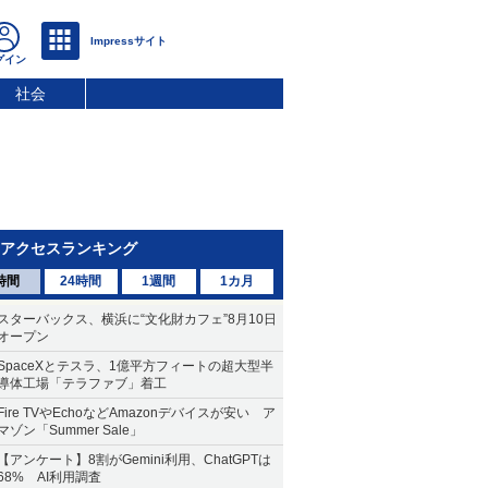
社会
アクセスランキング
時間
24時間
1週間
1カ月
スターバックス、横浜に“文化財カフェ”8月10日
オープン
SpaceXとテスラ、1億平方フィートの超大型半
導体工場「テラファブ」着工
Fire TVやEchoなどAmazonデバイスが安い ア
マゾン「Summer Sale」
【アンケート】8割がGemini利用、ChatGPTは
68% AI利用調査