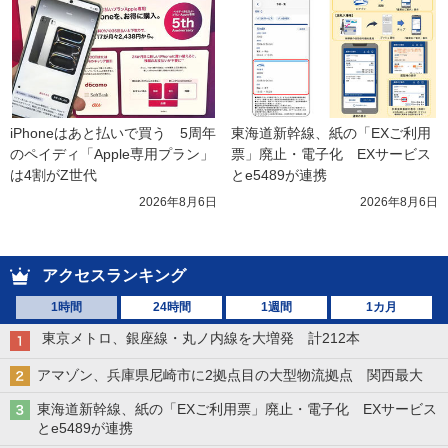
iPhoneはあと払いで買う　5周年
東海道新幹線、紙の「EXご利用
のペイディ「Apple専用プラン」
票」廃止・電子化　EXサービス
は4割がZ世代
とe5489が連携
2026年8月6日
2026年8月6日
アクセスランキング
1時間
24時間
1週間
1カ月
東京メトロ、銀座線・丸ノ内線を大増発 計212本
アマゾン、兵庫県尼崎市に2拠点目の大型物流拠点 関西最大
東海道新幹線、紙の「EXご利用票」廃止・電子化 EXサービス
とe5489が連携