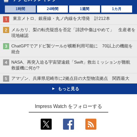
1時間
24時間
1週間
1カ月
東京メトロ、銀座線・丸ノ内線を大増発 計212本
メルカリ、梨の転売疑惑を否定「誹謗中傷はやめて」 生産者を
現地確認
ChatGPTでアドビ製ツールが横断利用可能に 70以上の機能を
統合
NASA、再突入迫る宇宙望遠鏡「Swift」救出ミッションが難航
救援機に何が?
アマゾン、兵庫県尼崎市に2拠点目の大型物流拠点 関西最大
もっと見る
Impress Watch をフォローする