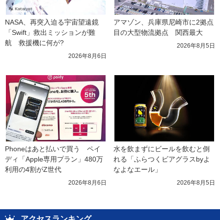
NASA、再突入迫る宇宙望遠鏡
アマゾン、兵庫県尼崎市に2拠点
「Swift」救出ミッションが難
目の大型物流拠点　関西最大
航　救援機に何が?
2026年8月5日
2026年8月6日
Phoneはあと払いで買う　ペイ
水を飲まずにビールを飲むと倒
ディ「Apple専用プラン」480万
れる「ふらつくビアグラスbyよ
利用の4割がZ世代
なよなエール」
2026年8月6日
2026年8月5日
アクセスランキング