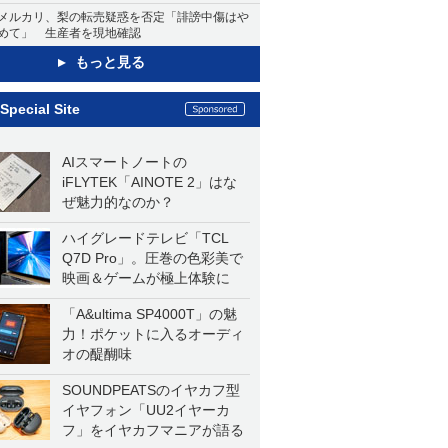
メルカリ、梨の転売疑惑を否定「誹謗中傷はや
めて」 生産者を現地確認
もっと見る
Special Site
AIスマートノートの
iFLYTEK「AINOTE 2」はな
ぜ魅力的なのか？
ハイグレードテレビ「TCL
Q7D Pro」。圧巻の色彩美で
映画＆ゲームが極上体験に
「A&ultima SP4000T」の魅
力！ポケットに入るオーディ
オの醍醐味
SOUNDPEATSのイヤカフ型
イヤフォン「UU2イヤーカ
フ」をイヤカフマニアが語る