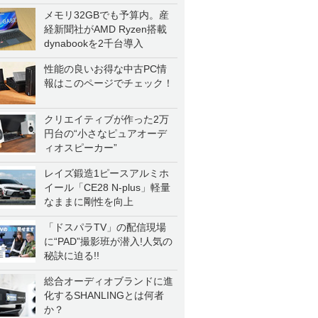
メモリ32GBでも予算内。産
経新聞社がAMD Ryzen搭載
dynabookを2千台導入
性能の良いお得な中古PC情
報はこのページでチェック！
クリエイティブが作った2万
円台の“小さなピュアオーデ
ィオスピーカー”
レイズ鍛造1ピースアルミホ
イール「CE28 N-plus」軽量
なままに剛性を向上
「ドスパラTV」の配信現場
に“PAD”撮影班が潜入!人気の
秘訣に迫る!!
総合オーディオブランドに進
化するSHANLINGとは何者
か？