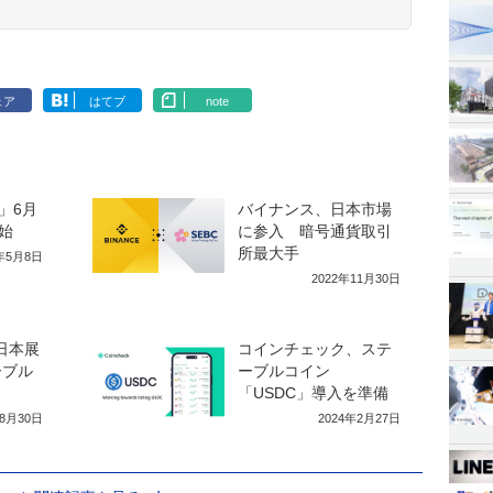
ェア
はてブ
note
N」6月
バイナンス、日本市場
始
に参入 暗号通貨取引
所最大手
3年5月8日
2022年11月30日
n、日本展
コインチェック、ステ
ーブル
ーブルコイン
「USDC」導入を準備
年8月30日
2024年2月27日