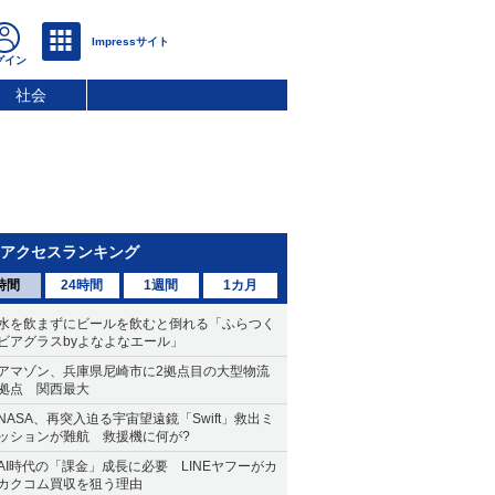
社会
アクセスランキング
時間
24時間
1週間
1カ月
水を飲まずにビールを飲むと倒れる「ふらつく
ビアグラスbyよなよなエール」
アマゾン、兵庫県尼崎市に2拠点目の大型物流
拠点 関西最大
NASA、再突入迫る宇宙望遠鏡「Swift」救出ミ
ッションが難航 救援機に何が?
AI時代の「課金」成長に必要 LINEヤフーがカ
カクコム買収を狙う理由