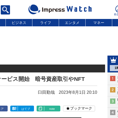
ビジネス
ライフ
エンタメ
マネー
1
、国内サービス開始 暗号資産取引やNFT
臼田勤哉
2023年8月1日 20:10
ブックマーク
ェア
はてブ
note