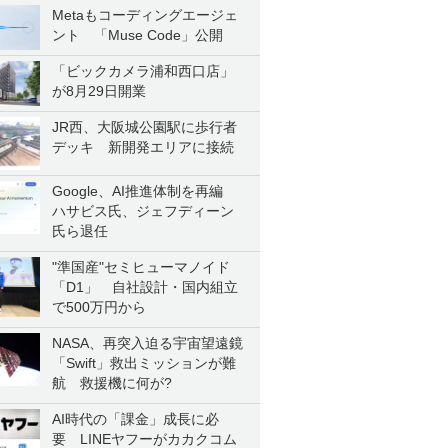
Metaもコーディングエージェ
ント 「Muse Code」公開
「ビックカメラ浦和西口店」
が8月29日開業
JR西、大阪城公園駅に歩行者
デッキ 新開発エリアに接続
Google、AI推進体制を再編
ハサビス氏、ジェフディーン
氏ら退任
"準国産"セミヒューマノイド
「D1」 自社設計・国内組立
で500万円から
NASA、再突入迫る宇宙望遠鏡
「Swift」救出ミッションが難
航 救援機に何が?
AI時代の「課金」成長に必
要 LINEヤフーがカカクコム