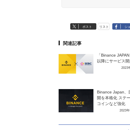
ポスト
リスト
シ
関連記事
「Binance JAPA
以降にサービス開
202
Binance Japa
開を本格化 ステ
コインなど強化
2023