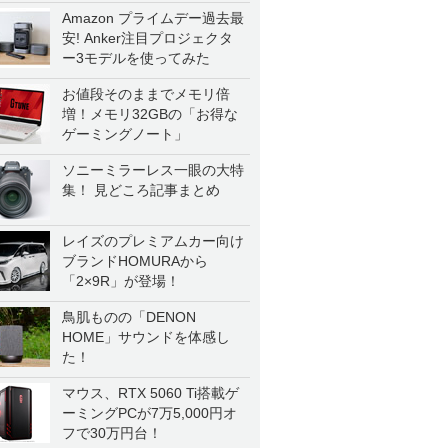
Amazon プライムデー過去最
安! Anker注目プロジェクタ
ー3モデルを使ってみた
お値段そのままでメモリ倍
増！メモリ32GBの「お得な
ゲーミングノート」
ソニーミラーレス一眼の大特
集！ 見どころ記事まとめ
レイズのプレミアムカー向け
ブランドHOMURAから
「2×9R」が登場！
鳥肌ものの「DENON
HOME」サウンドを体感し
た！
マウス、RTX 5060 Ti搭載ゲ
ーミングPCが7万5,000円オ
フで30万円台！