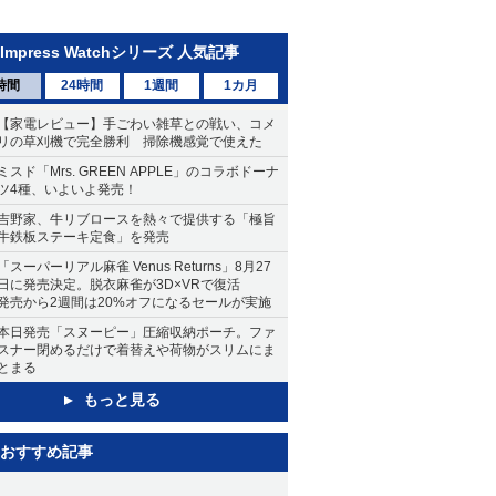
Impress Watchシリーズ 人気記事
時間
24時間
1週間
1カ月
【家電レビュー】手ごわい雑草との戦い、コメ
リの草刈機で完全勝利 掃除機感覚で使えた
ミスド「Mrs. GREEN APPLE」のコラボドーナ
ツ4種、いよいよ発売！
吉野家、牛リブロースを熱々で提供する「極旨
牛鉄板ステーキ定食」を発売
「スーパーリアル麻雀 Venus Returns」8月27
日に発売決定。脱衣麻雀が3D×VRで復活
発売から2週間は20%オフになるセールが実施
本日発売「スヌーピー」圧縮収納ポーチ。ファ
スナー閉めるだけで着替えや荷物がスリムにま
とまる
もっと見る
おすすめ記事