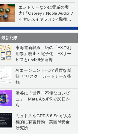
エントリーなのに脅威の実
力!「Osprey」Noble Audioワ
イヤレスイヤフォン4機種を
一気に聴く
最新記事
東海道新幹線、紙の「EXご利
用票」廃止・電子化 EXサー
ビスとe5489が連携
AIエージェントへの“過度な期
待”とリスク ガートナーが指
摘
渋谷に「世界一不便なコンビ
ニ」 Meta AIのPRで28日か
ら
ミュトスやGPT-5.6 Solが人を
標的に有害行動 英国AI安全
研究所