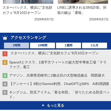
スターバックス、横浜に“文化財
LINEに誘導されるSNS詐欺、対
カフェ”8月10日オープン
策の鍵は「通報」
2026年8月7日
2026年8月7日
アクセスランキング
1時間
24時間
1週間
1カ月
スターバックス、横浜に“文化財カフェ”8月10日オープン
SpaceXとテスラ、1億平方フィートの超大型半導体工場「テラ
ファブ」着工
アマゾン、兵庫県尼崎市に2拠点目の大型物流拠点 関西最大
【アンケート】8割がGemini利用、ChatGPTは68% AI利用調査
キングジム、防災アイテム「着る布団」「折りたためる防災ベッ
ド」
もっと見る