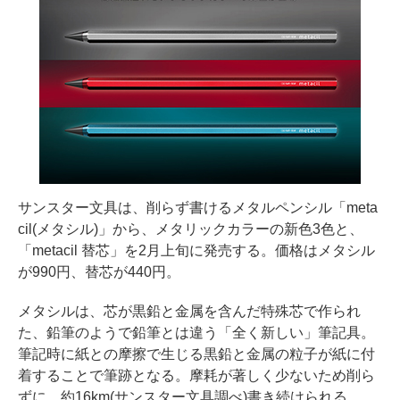
サンスター文具は、削らず書けるメタルペンシル「meta
cil(メタシル)」から、メタリックカラーの新色3色と、
「metacil 替芯」を2月上旬に発売する。価格はメタシル
が990円、替芯が440円。
メタシルは、芯が黒鉛と金属を含んだ特殊芯で作られ
た、鉛筆のようで鉛筆とは違う「全く新しい」筆記具。
筆記時に紙との摩擦で生じる黒鉛と金属の粒子が紙に付
着することで筆跡となる。摩耗が著しく少ないため削ら
ずに、約16km(サンスター文具調べ)書き続けられる。