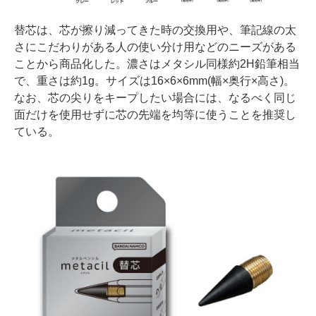
替芯は、芯が擦り減ってきた時の交換用や、筆記線の太
さにこだわりがある人の使い分け用などのニーズがある
ことから商品化した。濃さはメタシル同様約2H鉛筆相当
で、重さは約1g。サイズは16×6×6mm(幅×奥行×高さ)。
なお、芯の尖りをキープしたい場合には、なるべく同じ
面だけを使用せずに芯の先端を均等に使うことを推奨し
ている。