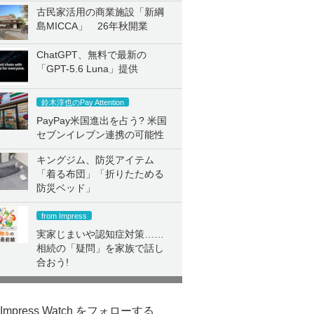
古民家活用の商業施設「新綱
島MICCA」 26年秋開業
ChatGPT、無料で最新の
「GPT-5.6 Luna」提供
鈴木淳也のPay Attention
PayPay米国進出を占う? 米国
セブンイレブン連携の可能性
キングジム、防災アイテム
「着る布団」「折りたためる
防災ベッド」
from Impress
実家じまいや認知症対策……
相続の「疑問」を家族で話し
合おう!
Impress Watch をフォローする