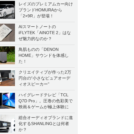
レイズのプレミアムカー向け
ブランドHOMURAから
「2×9R」が登場！
AIスマートノートの
iFLYTEK「AINOTE 2」はな
ぜ魅力的なのか？
鳥肌ものの「DENON
HOME」サウンドを体感し
た！
クリエイティブが作った2万
円台の“小さなピュアオーデ
ィオスピーカー”
ハイグレードテレビ「TCL
Q7D Pro」。圧巻の色彩美で
映画＆ゲームが極上体験に
総合オーディオブランドに進
化するSHANLINGとは何者
か？