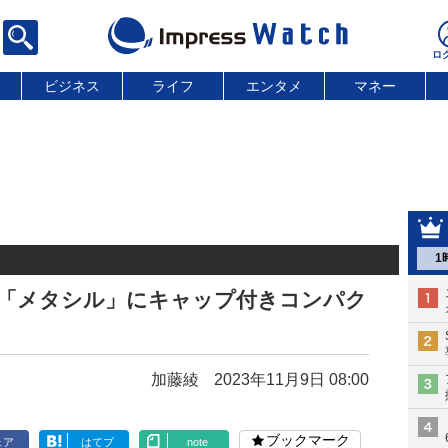
ビジネス
ライフ
エンタメ
マネー
1
筆「メタシル」にキャップ付きコンパク
加藤綾
2023年11月9日 08:00
ブックマーク
ェア
はてブ
note