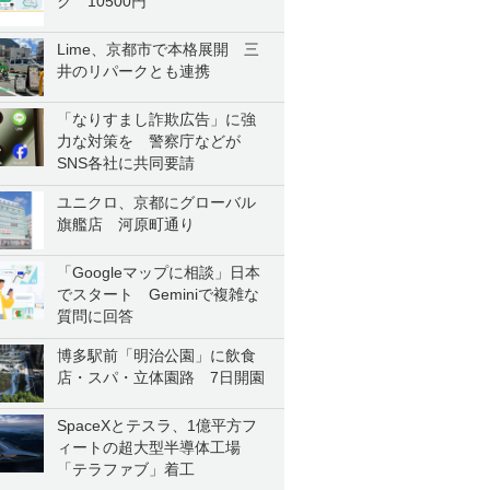
ク 10500円
Lime、京都市で本格展開 三
井のリパークとも連携
「なりすまし詐欺広告」に強
力な対策を 警察庁などが
SNS各社に共同要請
ユニクロ、京都にグローバル
旗艦店 河原町通り
「Googleマップに相談」日本
でスタート Geminiで複雑な
質問に回答
博多駅前「明治公園」に飲食
店・スパ・立体園路 7日開園
SpaceXとテスラ、1億平方フ
ィートの超大型半導体工場
「テラファブ」着工