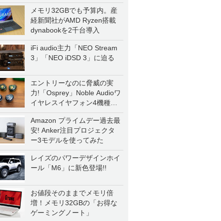
メモリ32GBでも予算内。産
経新聞社がAMD Ryzen搭載
dynabookを2千台導入
iFi audio主力「NEO Stream
3」「NEO iDSD 3」に迫る
エントリーなのに脅威の実
力!「Osprey」Noble Audioワ
イヤレスイヤフォン4機種を
一気に聴く
Amazon プライムデー過去最
安! Anker注目プロジェクタ
ー3モデルを使ってみた
レイズのパワーデザインホイ
ール「M6」に新色登場!!
お値段そのままでメモリ倍
増！メモリ32GBの「お得な
ゲーミングノート」