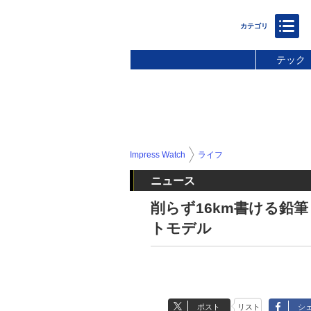
テック
Impress Watch
ライフ
ニュース
削らず16km書ける鉛
トモデル
ポスト
リスト
シ