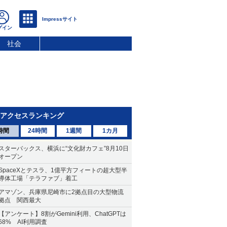
社会
アクセスランキング
時間
24時間
1週間
1カ月
スターバックス、横浜に“文化財カフェ”8月10日
オープン
SpaceXとテスラ、1億平方フィートの超大型半
導体工場「テラファブ」着工
アマゾン、兵庫県尼崎市に2拠点目の大型物流
拠点 関西最大
【アンケート】8割がGemini利用、ChatGPTは
68% AI利用調査