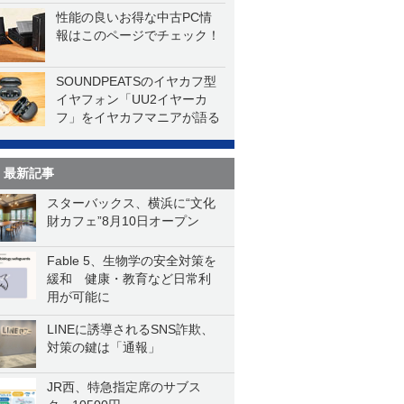
性能の良いお得な中古PC情
報はこのページでチェック！
SOUNDPEATSのイヤカフ型
イヤフォン「UU2イヤーカ
フ」をイヤカフマニアが語る
最新記事
スターバックス、横浜に“文化
財カフェ”8月10日オープン
Fable 5、生物学の安全対策を
緩和 健康・教育など日常利
用が可能に
LINEに誘導されるSNS詐欺、
対策の鍵は「通報」
JR西、特急指定席のサブス