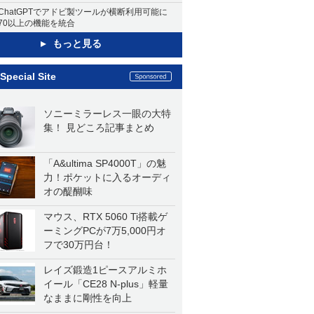
ChatGPTでアドビ製ツールが横断利用可能に
70以上の機能を統合
もっと見る
Special Site
ソニーミラーレス一眼の大特
集！ 見どころ記事まとめ
「A&ultima SP4000T」の魅
力！ポケットに入るオーディ
オの醍醐味
マウス、RTX 5060 Ti搭載ゲ
ーミングPCが7万5,000円オ
フで30万円台！
レイズ鍛造1ピースアルミホ
イール「CE28 N-plus」軽量
なままに剛性を向上