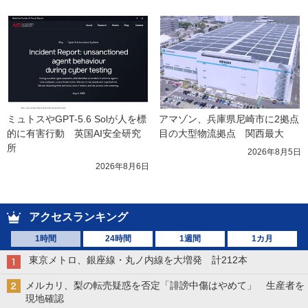
ミュトスやGPT-5.6 Solが人を標
アマゾン、兵庫県尼崎市に2拠点
的に有害行動　英国AI安全研究
目の大型物流拠点　関西最大
所
2026年8月5日
2026年8月6日
アクセスランキング
1時間
24時間
1週間
1カ月
東京メトロ、銀座線・丸ノ内線を大増発 計212本
メルカリ、梨の転売疑惑を否定「誹謗中傷はやめて」 生産者を
現地確認