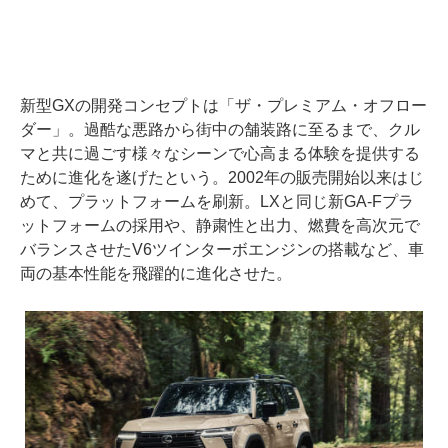
新型GXの開発コンセプトは「ザ・プレミアム・オフロー
ダー」。過酷な悪路から街中の舗装路に至るまで、クル
マと共に過ごす様々なシーンで心高まる体験を提供する
ために進化を遂げたという。2002年の販売開始以来はじ
めて、プラットフォームを刷新。LXと同じ新GA-Fプラ
ットフォームの採用や、静粛性と出力、燃費を高次元で
バランスさせたV6ツインターボエンジンの搭載など、車
両の基本性能を飛躍的に進化させた。