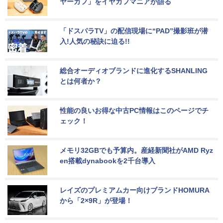
ヤーカフ」をイヤカフマニアが語る
「ドスパラTV」の配信現場に“PAD”撮影班が潜
入!人気の秘訣に迫る!!
総合オーディオブランドに進化するSHANLING
とは何者か？
性能の良いお得な中古PC情報はこのページでチ
ェック！
メモリ32GBでも予算内。産経新聞社がAMD Ryz
en搭載dynabookを2千台導入
レイズのプレミアムカー向けブランドHOMURA
から「2×9R」が登場！