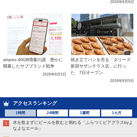
2026年8月6日
ahamo 40GB増量の謎　密かに
焼き立てパンを売る「タリーズ 
開幕したサブブランド戦争
新宿サザンテラス店」に行っ
た　7日オープン
2026年8月5日
2026年8月5日
アクセスランキング
1時間
24時間
1週間
1カ月
水を飲まずにビールを飲むと倒れる「ふらつくビアグラスbyよ
なよなエール」