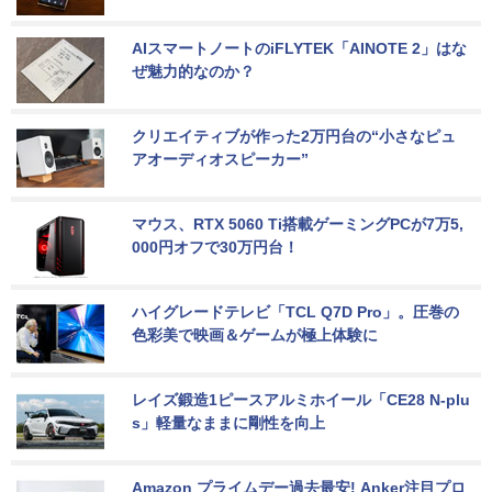
AIスマートノートのiFLYTEK「AINOTE 2」はな
ぜ魅力的なのか？
クリエイティブが作った2万円台の“小さなピュ
アオーディオスピーカー”
マウス、RTX 5060 Ti搭載ゲーミングPCが7万5,
000円オフで30万円台！
ハイグレードテレビ「TCL Q7D Pro」。圧巻の
色彩美で映画＆ゲームが極上体験に
レイズ鍛造1ピースアルミホイール「CE28 N-plu
s」軽量なままに剛性を向上
Amazon プライムデー過去最安! Anker注目プロ