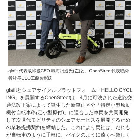
glafit 代表取締役CEO 鳴海禎造氏(左)と、OpenStreet代表取締
役社長CEO工藤智彰氏
glafitとシェアサイクルプラットフォーム「HELLO CYCL
ING」を展開するOpenStreetは、4月に可決された道路交
通法改正案によって誕生した新車両区分「特定小型原動
機付自転車(特定小型原付)」に適合した車両を共同開発
して次世代モビリティのシェアサービスを展開するため
の業務提携契約を締結した。これにより両社は、だれも
が自転車のように手軽に、バイクのように遠くへ楽しく