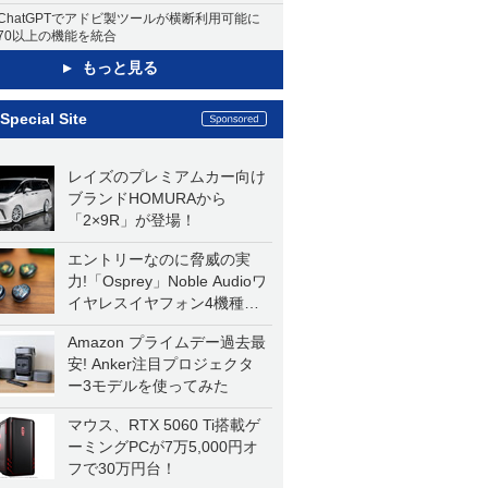
ChatGPTでアドビ製ツールが横断利用可能に
70以上の機能を統合
もっと見る
Special Site
レイズのプレミアムカー向け
ブランドHOMURAから
「2×9R」が登場！
エントリーなのに脅威の実
力!「Osprey」Noble Audioワ
イヤレスイヤフォン4機種を
一気に聴く
Amazon プライムデー過去最
安! Anker注目プロジェクタ
ー3モデルを使ってみた
マウス、RTX 5060 Ti搭載ゲ
ーミングPCが7万5,000円オ
フで30万円台！