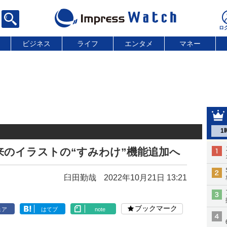
ビジネス
ライフ
エンタメ
マネー
1
と従来のイラストの“すみわけ”機能追加へ
臼田勤哉
2022年10月21日 13:21
ブックマーク
ェア
はてブ
note