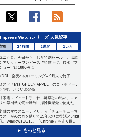
Impress Watchシリーズ 人気記事
時間
24時間
1週間
1カ月
ユニクロ、今日から「お盆特別セール」。涼感
シアサッカーワンピース待望値下げ、撥水ギア
ショーツは1990円に
KDDI、楽天へのローミングを9月末で終了
ミスド「Mrs. GREEN APPLE」のコラボドーナ
ツ4種、いよいよ発売！
【家電レビュー】手ごわい雑草との戦い、コメ
リの草刈機で完全勝利 掃除機感覚で使えた
老舗のマウスユーティリティ「チューチューマ
ウス」がAIの力を借りて15年ぶりに復活／64bit
化、Windows 10/11、「Chrome」も走り回
る。復活記念で2026年末まで500円
もっと見る