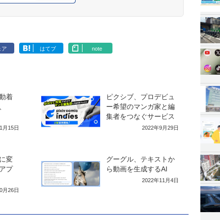
ェア
はてブ
note
動着
ピクシブ、プロデビュ
、
ー希望のマンガ家と編
集者をつなぐサービス
11月15日
2022年9月29日
に変
グーグル、テキストか
アプ
ら動画を生成するAI
2022年11月4日
10月26日