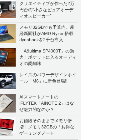
クリエイティブが作った2万
円台の“小さなピュアオーデ
ィオスピーカー”
メモリ32GBでも予算内。産
経新聞社がAMD Ryzen搭載
dynabookを2千台導入
「A&ultima SP4000T」の魅
力！ポケットに入るオーディ
オの醍醐味
レイズのパワーデザインホイ
ール「M6」に新色登場!!
AIスマートノートの
iFLYTEK「AINOTE 2」はな
ぜ魅力的なのか？
お値段そのままでメモリ倍
増！メモリ32GBの「お得な
ゲーミングノート」