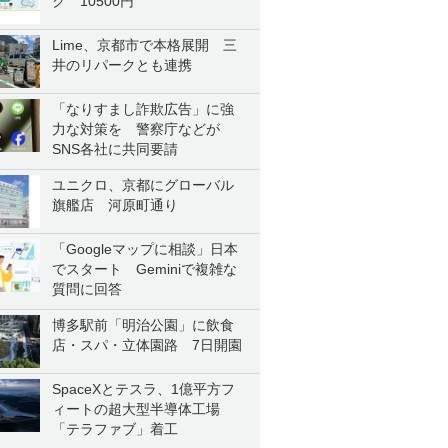
ク 10500円
Lime、京都市で本格展開 三
井のリパークとも連携
「なりすまし詐欺広告」に強
力な対策を 警察庁などが
SNS各社に共同要請
ユニクロ、京都にグローバル
旗艦店 河原町通り
「Googleマップに相談」日本
でスタート Geminiで複雑な
質問に回答
博多駅前「明治公園」に飲食
店・スパ・立体園路 7日開園
SpaceXとテスラ、1億平方フ
ィートの超大型半導体工場
「テラファブ」着工