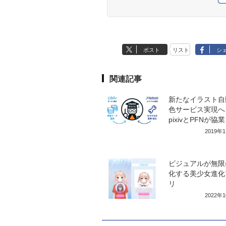
ポスト
リスト
シ
関連記事
新たなイラスト自
色サービス実現へ
pixivとPFNが協業
2019年
ビジュアルが無限
化する美少女進化
リ
2022年