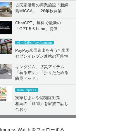
古民家活用の商業施設「新綱
島MICCA」 26年秋開業
ChatGPT、無料で最新の
「GPT-5.6 Luna」提供
鈴木淳也のPay Attention
PayPay米国進出を占う? 米国
セブンイレブン連携の可能性
キングジム、防災アイテム
「着る布団」「折りたためる
防災ベッド」
from Impress
実家じまいや認知症対策……
相続の「疑問」を家族で話し
合おう!
Impress Watch をフォローする