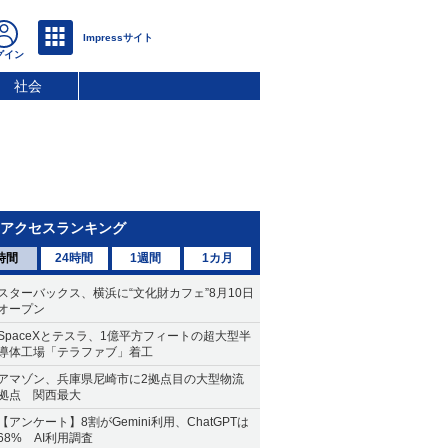
社会
アクセスランキング
時間
24時間
1週間
1カ月
スターバックス、横浜に“文化財カフェ”8月10日
オープン
SpaceXとテスラ、1億平方フィートの超大型半
導体工場「テラファブ」着工
アマゾン、兵庫県尼崎市に2拠点目の大型物流
拠点 関西最大
【アンケート】8割がGemini利用、ChatGPTは
68% AI利用調査