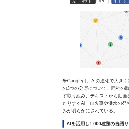
ポスト
リスト
シ
米Googleは、AIの進化で
の3つの分野について、同社の取
す取り組み、テキストから動画
たりするAI、山火事や洪水の発
みが明らかにされている。
AIを活用し1,000種類の言