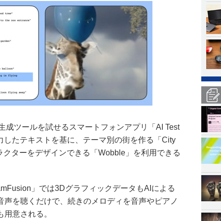
I生成ツールを試せるスマートフォンアプリ「AI Test
、入力したテキストを基に、テーマ別の街を作る「City
ャラクターをデザインできる「Wobble」を利用できる
mFusion」では3DグラフィックデータもAIによる
音声を聴くだけで、続きのメロディを音声やピアノ
」も用意される。