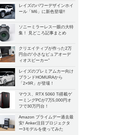
レイズのパワーデザインホイ
ール「M6」に新色登場!!
ソニーミラーレス一眼の大特
集！ 見どころ記事まとめ
クリエイティブが作った2万
円台の“小さなピュアオーデ
ィオスピーカー”
レイズのプレミアムカー向け
ブランドHOMURAから
「2×9R」が登場！
マウス、RTX 5060 Ti搭載ゲ
ーミングPCが7万5,000円オ
フで30万円台！
Amazon プライムデー過去最
安! Anker注目プロジェクタ
ー3モデルを使ってみた