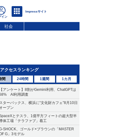
社会
アクセスランキング
時間
24時間
1週間
1カ月
【アンケート】8割がGemini利用、ChatGPTは
68% AI利用調査
スターバックス、横浜に“文化財カフェ”8月10日
オープン
SpaceXとテスラ、1億平方フィートの超大型半
導体工場「テラファブ」着工
G-SHOCK、ゴールド×ブラウンの「MASTER
OF G」3モデル