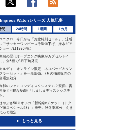
Impress Watchシリーズ 人気記事
時間
24時間
1週間
1カ月
ユニクロ、今日から「お盆特別セール」。涼感
シアサッカーワンピース待望値下げ、撥水ギア
ショーツは1990円に
東映の歴代オープニング映像がカプセルトイ
に。全5種で8月下旬発売
カルディ、オンライン限定「ネコバッグ＆タン
ブラーセット」を一般販売。7月の抽選販売の
当選無効分
令和のファミコンディスクシステム？安価に書
き換え可能なGB用「しましまディスクシステ
ム」
はやぶさ50％オフの「新幹線eチケット（トク
だ値スペシャル28）」発売。秋冬乗車分、えき
ねっと限定
もっと見る