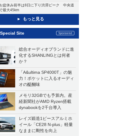
お盆休み前半は8日に下り渋滞ピーク 中央道
で最大45km
もっと見る
Special Site
総合オーディオブランドに進
化するSHANLINGとは何者
か？
「A&ultima SP4000T」の魅
力！ポケットに入るオーディ
オの醍醐味
メモリ32GBでも予算内。産
経新聞社がAMD Ryzen搭載
dynabookを2千台導入
レイズ鍛造1ピースアルミホ
イール「CE28 N-plus」軽量
なままに剛性を向上