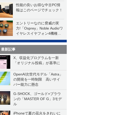
性能の良いお得な中古PC情
報はこのページでチェック！
エントリーなのに脅威の実
力!「Osprey」Noble Audioワ
イヤレスイヤフォン4機種を
一気に聴く
最新記事
X、収益化プログラムを一新
「オリジナル投稿」が基準に
OpenAI次世代モデル「Astra」
の開発を一時制限 高いサイ
バー能力に懸念
G-SHOCK、ゴールド×ブラウ
ンの「MASTER OF G」3モデ
ル
iPhoneで夏の花火をきれいに