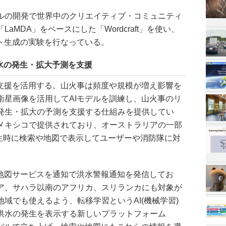
ルの開発で世界中のクリエイティブ・コミュニティ
aMDA」をベースにした「Wordcraft」を使い、
スト生成の実験を行なっている。
水の発生・拡大予測を支援
の支援を活用する。山火事は頻度や規模が増え影響を
衛星画像を活用してAIモデルを訓練し、山火事のリ
発生・拡大の予測を支援する仕組みを提供してい
メキシコで提供されており、オーストラリアの一部
発生時に検索や地図で表示してユーザーや消防隊に対
や地図サービスを通知で洪水警報通知を発信してお
ア、サハラ以南のアフリカ、スリランカにも対象が
域でも使えるよう、転移学習というAI(機械学習)
洪水の発生を表示する新しいプラットフォーム