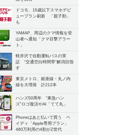
ドコモ、15歳以下スマホデビ
ュープラン刷新 「親子割」
も
YAMAP、周辺のクマ情報を登
山者へ通知「クマ目撃アラー
ト」
軽井沢で自動運転バスの実
証 “交通空白時間帯”解消目指
す
東京メトロ、銀座線・丸ノ内
線を大増発 計212本
ハンズ50周年 “東急ハン
ズ”ロゴ復活やAI「てて丸」
Phoneはあと払いで買う ペ
イディ「Apple専用プラン」
480万利用の4割がZ世代