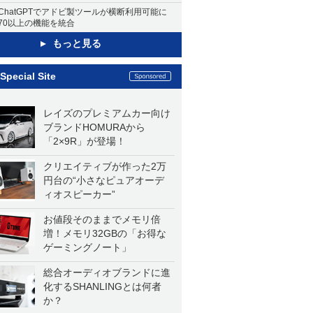
ChatGPTでアドビ製ツールが横断利用可能に
70以上の機能を統合
もっと見る
Special Site
レイズのプレミアムカー向け
ブランドHOMURAから
「2×9R」が登場！
クリエイティブが作った2万
円台の“小さなピュアオーデ
ィオスピーカー”
お値段そのままでメモリ倍
増！メモリ32GBの「お得な
ゲーミングノート」
総合オーディオブランドに進
化するSHANLINGとは何者
か？