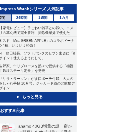
Impress Watchシリーズ 人気記事
時間
24時間
1週間
1カ月
【家電レビュー】手ごわい雑草との戦い、コメ
リの草刈機で完全勝利 掃除機感覚で使えた
ミスド「Mrs. GREEN APPLE」のコラボドーナ
ツ4種、いよいよ発売！
NTT島田社長、ソフトバンクのセブン出資に「d
ポイント使えるようにして」
吉野家、牛リブロースを熱々で提供する「極旨
牛鉄板ステーキ定食」を発売
「リサ・ラーソン」がま口ポーチ付録、大人の
おしゃれ手帖 10月号。ジャカード織の北欧猫デ
ザイン
もっと見る
おすすめ記事
ahamo 40GB増量の謎 密か