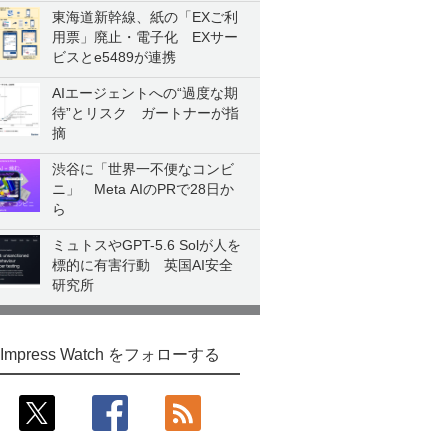
東海道新幹線、紙の「EXご利
用票」廃止・電子化 EXサー
ビスとe5489が連携
AIエージェントへの“過度な期
待”とリスク ガートナーが指
摘
渋谷に「世界一不便なコンビ
ニ」 Meta AIのPRで28日か
ら
ミュトスやGPT-5.6 Solが人を
標的に有害行動 英国AI安全
研究所
Impress Watch をフォローする