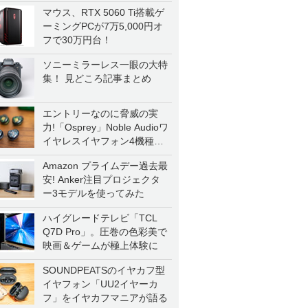
マウス、RTX 5060 Ti搭載ゲ
ーミングPCが7万5,000円オ
フで30万円台！
ソニーミラーレス一眼の大特
集！ 見どころ記事まとめ
エントリーなのに脅威の実
力!「Osprey」Noble Audioワ
イヤレスイヤフォン4機種を
一気に聴く
Amazon プライムデー過去最
安! Anker注目プロジェクタ
ー3モデルを使ってみた
ハイグレードテレビ「TCL
Q7D Pro」。圧巻の色彩美で
映画＆ゲームが極上体験に
SOUNDPEATSのイヤカフ型
イヤフォン「UU2イヤーカ
フ」をイヤカフマニアが語る