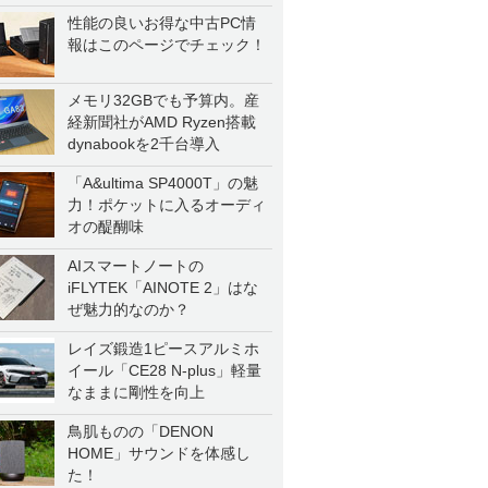
性能の良いお得な中古PC情
報はこのページでチェック！
メモリ32GBでも予算内。産
経新聞社がAMD Ryzen搭載
dynabookを2千台導入
「A&ultima SP4000T」の魅
力！ポケットに入るオーディ
オの醍醐味
AIスマートノートの
iFLYTEK「AINOTE 2」はな
ぜ魅力的なのか？
レイズ鍛造1ピースアルミホ
イール「CE28 N-plus」軽量
なままに剛性を向上
鳥肌ものの「DENON
HOME」サウンドを体感し
た！