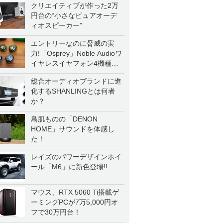
クリエイティブが作った2万
円台の“小さなピュアオーデ
ィオスピーカー”
エントリーなのに脅威の実
力!「Osprey」Noble Audioワ
イヤレスイヤフォン4機種を
一気に聴く
総合オーディオブランドに進
化するSHANLINGとは何者
か？
鳥肌ものの「DENON
HOME」サウンドを体感し
た！
レイズのパワーデザインホイ
ール「M6」に新色登場!!
マウス、RTX 5060 Ti搭載ゲ
ーミングPCが7万5,000円オ
フで30万円台！