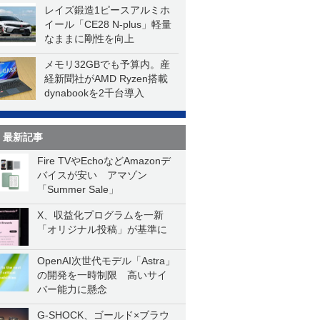
レイズ鍛造1ピースアルミホ
イール「CE28 N-plus」軽量
なままに剛性を向上
メモリ32GBでも予算内。産
経新聞社がAMD Ryzen搭載
dynabookを2千台導入
最新記事
Fire TVやEchoなどAmazonデ
バイスが安い アマゾン
「Summer Sale」
X、収益化プログラムを一新
「オリジナル投稿」が基準に
OpenAI次世代モデル「Astra」
の開発を一時制限 高いサイ
バー能力に懸念
G-SHOCK、ゴールド×ブラウ