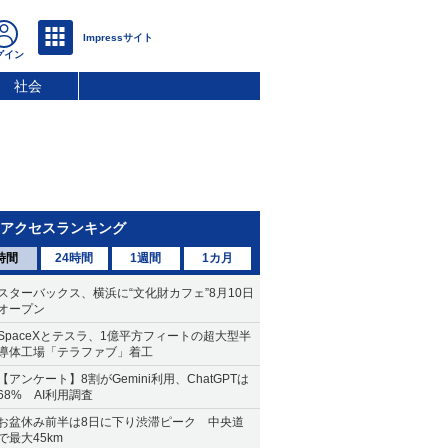
社会
アクセスランキング
時間
24時間
1週間
1カ月
スターバックス、横浜に“文化財カフェ”8月10日
オープン
SpaceXとテスラ、1億平方フィートの超大型半
導体工場「テラファブ」着工
【アンケート】8割がGemini利用、ChatGPTは
68% AI利用調査
お盆休み前半は8日に下り渋滞ピーク 中央道
で最大45km