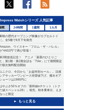
Impress Watchシリーズ 人気記事
時間
24時間
1週間
1カ月
東映の歴代オープニング映像がカプセルトイ
に。全5種で8月下旬発売
Amazon、ウイスキー「フロム・ザ・バレル」
が“4402円”で再び登場！
第3期放送記念！ アニメ「薬屋のひとりご
と」第1期・第2期全話を「TVer」にて期間限定
で順次無料配信開始
ユニクロ、今日から「お盆特別セール」。涼感
シアサッカーワンピース待望値下げ、撥水ギア
ショーツは1990円に
はやぶさ50％オフの「新幹線eチケット（トク
だ値スペシャル28）」発売。秋冬乗車分、えき
ねっと限定
もっと見る