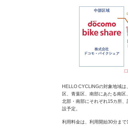
HELLO CYCLINGの対象
区、⻘葉区、南部にあたる南区
北部・南部にそれぞれ15カ所、
設予定。
利⽤料⾦は、利⽤開始30分まで13