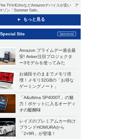
Fire TVやEchoなどAmazonデバイスが安い ア
マゾン「Summer Sale」
もっと見る
Special Site
Amazon プライムデー過去最
安! Anker注目プロジェクタ
ー3モデルを使ってみた
お値段そのままでメモリ倍
増！メモリ32GBの「お得な
ゲーミングノート」
「A&ultima SP4000T」の魅
力！ポケットに入るオーディ
オの醍醐味
レイズのプレミアムカー向け
ブランドHOMURAから
「2×9R」が登場！