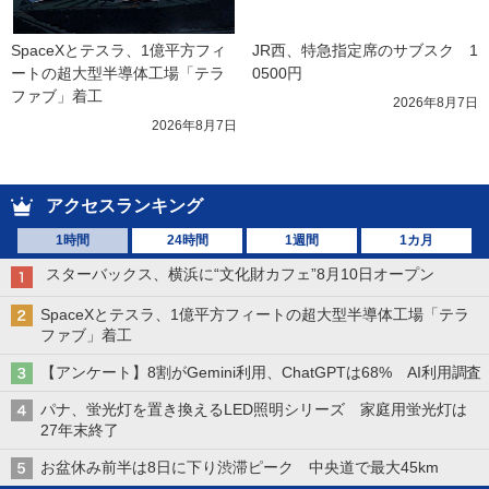
SpaceXとテスラ、1億平方フィ
JR西、特急指定席のサブスク　1
ートの超大型半導体工場「テラ
0500円
ファブ」着工
2026年8月7日
2026年8月7日
アクセスランキング
1時間
24時間
1週間
1カ月
スターバックス、横浜に“文化財カフェ”8月10日オープン
SpaceXとテスラ、1億平方フィートの超大型半導体工場「テラ
ファブ」着工
【アンケート】8割がGemini利用、ChatGPTは68% AI利用調査
パナ、蛍光灯を置き換えるLED照明シリーズ 家庭用蛍光灯は
27年末終了
お盆休み前半は8日に下り渋滞ピーク 中央道で最大45km