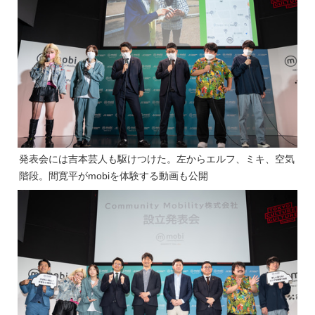
発表会には吉本芸人も駆けつけた。左からエルフ、ミキ、空気
階段。間寛平がmobiを体験する動画も公開