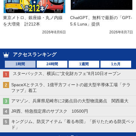
東京メトロ、銀座線・丸ノ内線
ChatGPT、無料で最新の「GPT-
を大増発　計212本
5.6 Luna」提供
2026年8月6日
2026年8月7日
アクセスランキング
1時間
24時間
1週間
1カ月
スターバックス、横浜に“文化財カフェ”8月10日オープン
SpaceXとテスラ、1億平方フィートの超大型半導体工場「テラ
ファブ」着工
アマゾン、兵庫県尼崎市に2拠点目の大型物流拠点 関西最大
JR西、特急指定席のサブスク 10500円
キングジム、防災アイテム「着る布団」「折りたためる防災ベッ
ド」