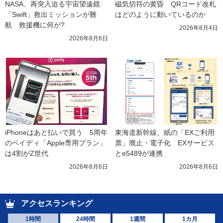
NASA、再突入迫る宇宙望遠鏡
磁気切符の黄昏　QRコード改札
「Swift」救出ミッションが難
はどのように動いているのか
航　救援機に何が?
2026年8月4日
2026年8月6日
iPhoneはあと払いで買う　5周年
東海道新幹線、紙の「EXご利用
のペイディ「Apple専用プラン」
票」廃止・電子化　EXサービス
は4割がZ世代
とe5489が連携
2026年8月6日
2026年8月6日
アクセスランキング
1時間
24時間
1週間
1カ月