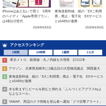
iPhoneはあと払いで買う　5周年
東海道新幹線、紙の「EXご利用
のペイディ「Apple専用プラン」
票」廃止・電子化　EXサービス
は4割がZ世代
とe5489が連携
2026年8月6日
2026年8月6日
アクセスランキング
1時間
24時間
1週間
1カ月
東京メトロ、銀座線・丸ノ内線を大増発 計212本
アマゾン、兵庫県尼崎市に2拠点目の大型物流拠点 関西最大
東海道新幹線、紙の「EXご利用票」廃止・電子化 EXサービス
とe5489が連携
水を飲まずにビールを飲むと倒れる「ふらつくビアグラスbyよ
なよなエール」
YAMAP、周辺のクマ情報を登山者へ通知「クマ目撃アラート」