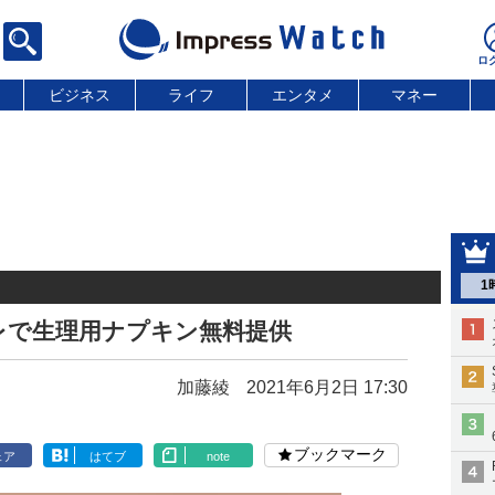
ビジネス
ライフ
エンタメ
マネー
1
レで生理用ナプキン無料提供
加藤綾
2021年6月2日 17:30
ブックマーク
ェア
はてブ
note