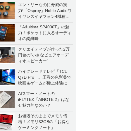
エントリーなのに脅威の実
力!「Osprey」Noble Audioワ
イヤレスイヤフォン4機種を
一気に聴く
「A&ultima SP4000T」の魅
力！ポケットに入るオーディ
オの醍醐味
クリエイティブが作った2万
円台の“小さなピュアオーデ
ィオスピーカー”
ハイグレードテレビ「TCL
Q7D Pro」。圧巻の色彩美で
映画＆ゲームが極上体験に
AIスマートノートの
iFLYTEK「AINOTE 2」はな
ぜ魅力的なのか？
お値段そのままでメモリ倍
増！メモリ32GBの「お得な
ゲーミングノート」