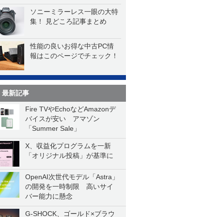
ソニーミラーレス一眼の大特
集！ 見どころ記事まとめ
性能の良いお得な中古PC情
報はこのページでチェック！
最新記事
Fire TVやEchoなどAmazonデ
バイスが安い アマゾン
「Summer Sale」
X、収益化プログラムを一新
「オリジナル投稿」が基準に
OpenAI次世代モデル「Astra」
の開発を一時制限 高いサイ
バー能力に懸念
G-SHOCK、ゴールド×ブラウ