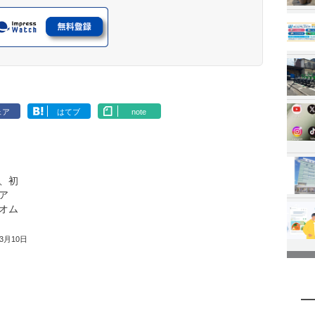
ェア
はてブ
note
、初
ア
オム
年3月10日