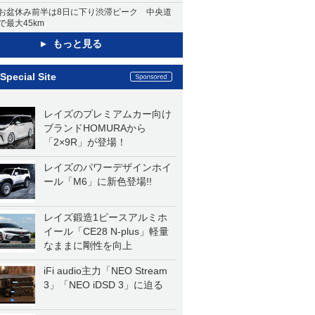
お盆休み前半は8日に下り渋滞ピーク 中央道
で最大45km
もっと見る
Special Site
レイズのプレミアムカー向け
ブランドHOMURAから
「2×9R」が登場！
レイズのパワーデザインホイ
ール「M6」に新色登場!!
レイズ鍛造1ピースアルミホ
イール「CE28 N-plus」軽量
なままに剛性を向上
iFi audio主力「NEO Stream
3」「NEO iDSD 3」に迫る