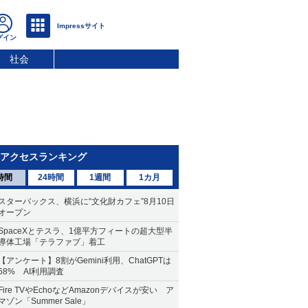
社会
アクセスランキング
時間
24時間
1週間
1カ月
スターバックス、横浜に“文化財カフェ”8月10日
オープン
SpaceXとテスラ、1億平方フィートの超大型半
導体工場「テラファブ」着工
【アンケート】8割がGemini利用、ChatGPTは
68% AI利用調査
Fire TVやEchoなどAmazonデバイスが安い ア
マゾン「Summer Sale」