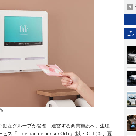
能
不動産グループが管理・運営する商業施設へ、生理
ee pad dispenser OiTr」(以下 OiTr)を、夏