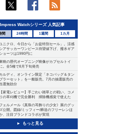
Impress Watchシリーズ 人気記事
時間
24時間
1週間
1カ月
ユニクロ、今日から「お盆特別セール」。涼感
シアサッカーワンピース待望値下げ、撥水ギア
ショーツは1990円に
東映の歴代オープニング映像がカプセルトイ
に。全5種で8月下旬発売
カルディ、オンライン限定「ネコバッグ＆タン
ブラーセット」を一般販売。7月の抽選販売の
当選無効分
【家電レビュー】手ごわい雑草との戦い、コメ
リの草刈機で完全勝利 掃除機感覚で使えた
フェルメール《真珠の耳飾りの少女》展のグッ
ズ公開。図録/ミッフィー/葬送のフリーレンほ
か、注目ブランドコラボが実現
もっと見る