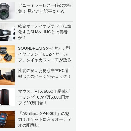
ソニーミラーレス一眼の大特
集！ 見どころ記事まとめ
総合オーディオブランドに進
化するSHANLINGとは何者
か？
SOUNDPEATSのイヤカフ型
イヤフォン「UU2イヤーカ
フ」をイヤカフマニアが語る
性能の良いお得な中古PC情
報はこのページでチェック！
マウス、RTX 5060 Ti搭載ゲ
ーミングPCが7万5,000円オ
フで30万円台！
「A&ultima SP4000T」の魅
力！ポケットに入るオーディ
オの醍醐味