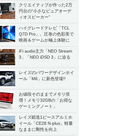
クリエイティブが作った2万
円台の“小さなピュアオーデ
ィオスピーカー”
ハイグレードテレビ「TCL
Q7D Pro」。圧巻の色彩美で
映画＆ゲームが極上体験に
iFi audio主力「NEO Stream
3」「NEO iDSD 3」に迫る
レイズのパワーデザインホイ
ール「M6」に新色登場!!
お値段そのままでメモリ倍
増！メモリ32GBの「お得な
ゲーミングノート」
レイズ鍛造1ピースアルミホ
イール「CE28 N-plus」軽量
なままに剛性を向上