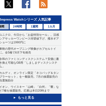
Impress Watchシリーズ 人気記事
時間
24時間
1週間
1カ月
ユニクロ、今日から「お盆特別セール」。涼感
シアサッカーワンピース待望値下げ、撥水ギア
ショーツは1990円に
東映の歴代オープニング映像がカプセルトイ
に。全5種で8月下旬発売
令和のファミコンディスクシステム？安価に書
き換え可能なGB用「しましまディスクシステ
ム」
カルディ、オンライン限定「ネコバッグ＆タン
ブラーセット」を一般販売。7月の抽選販売の
当選無効分
イオン、ウイスキー「山崎」「白州」「響」な
ど7種を抽選販売。応募は本日20時まで
もっと見る