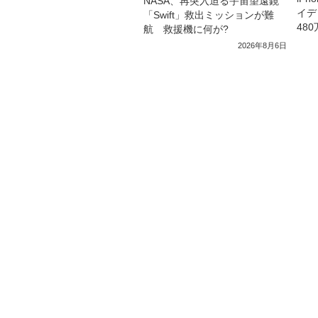
NASA、再突入迫る宇宙望遠鏡
イデ
「Swift」救出ミッションが難
48
航 救援機に何が?
2026年8月6日