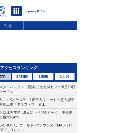
社会
アクセスランキング
時間
24時間
1週間
1カ月
スターバックス、横浜に“文化財カフェ”8月10日
オープン
SpaceXとテスラ、1億平方フィートの超大型半
導体工場「テラファブ」着工
お盆休み前半は8日に下り渋滞ピーク 中央道
で最大45km
G-SHOCK、ゴールド×ブラウンの「MASTER
OF G」3モデル