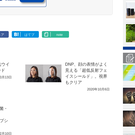
ェア
はてブ
note
抗ウイ
DNP、顔の表情がよく
ード
見える「超低反射フェ
イスシールド」。視界
10月13日
もクリア
2020年10月6日
菌・
ップシ
年2月10日