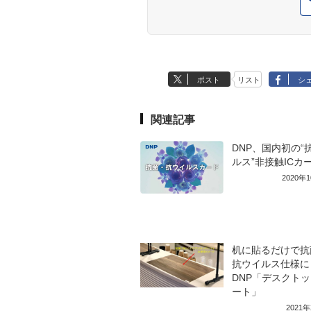
ポスト
リスト
シ
関連記事
DNP、国内初の“
ルス”非接触ICカ
2020年
机に貼るだけで抗
抗ウイルス仕様に
DNP「デスクト
ート」
2021