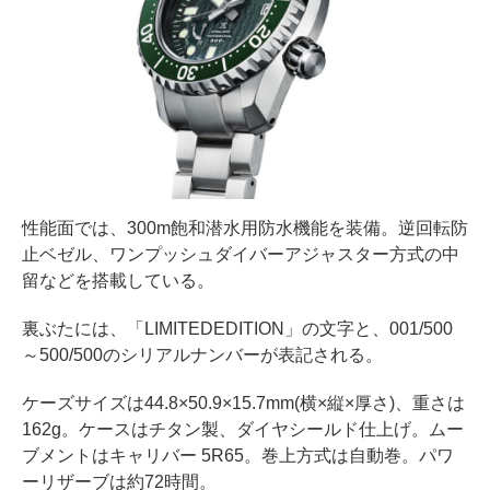
性能面では、300m飽和潜水用防水機能を装備。逆回転防
止ベゼル、ワンプッシュダイバーアジャスター方式の中
留などを搭載している。
裏ぶたには、「LIMITEDEDITION」の文字と、001/500
～500/500のシリアルナンバーが表記される。
ケーズサイズは44.8×50.9×15.7mm(横×縦×厚さ)、重さは
162g。ケースはチタン製、ダイヤシールド仕上げ。ムー
ブメントはキャリバー 5R65。巻上方式は自動巻。パワ
ーリザーブは約72時間。