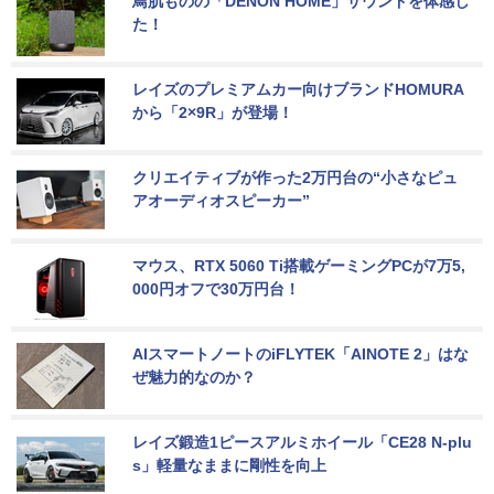
鳥肌ものの「DENON HOME」サウンドを体感し
た！
レイズのプレミアムカー向けブランドHOMURA
から「2×9R」が登場！
クリエイティブが作った2万円台の“小さなピュ
アオーディオスピーカー”
マウス、RTX 5060 Ti搭載ゲーミングPCが7万5,
000円オフで30万円台！
AIスマートノートのiFLYTEK「AINOTE 2」はな
ぜ魅力的なのか？
レイズ鍛造1ピースアルミホイール「CE28 N-plu
s」軽量なままに剛性を向上