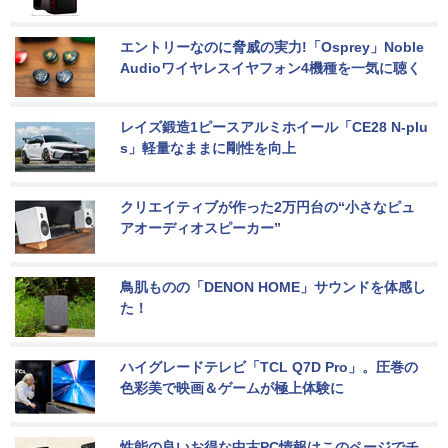
エントリーなのに脅威の実力!「Osprey」Noble 
Audioワイヤレスイヤフォン4機種を一気に聴く
レイズ鍛造1ピースアルミホイール「CE28 N-plu
s」軽量なままに剛性を向上
クリエイティブが作った2万円台の“小さなピュ
アオーディオスピーカー”
鳥肌ものの「DENON HOME」サウンドを体感し
た！
ハイグレードテレビ「TCL Q7D Pro」。圧巻の
色彩美で映画＆ゲームが極上体験に
性能の良いお得な中古PC情報はこのページでチ