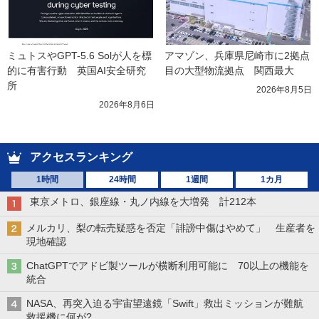
ミュトスやGPT-5.6 Solが人を標
アマゾン、兵庫県尼崎市に2拠点
的に有害行動　英国AI安全研究
目の大型物流拠点　関西最大
所
2026年8月5日
2026年8月6日
アクセスランキング
1時間
24時間
1週間
1カ月
東京メトロ、銀座線・丸ノ内線を大増発 計212本
メルカリ、梨の転売疑惑を否定「誹謗中傷はやめて」 生産者を
現地確認
ChatGPTでアドビ製ツールが横断利用可能に 70以上の機能を
統合
NASA、再突入迫る宇宙望遠鏡「Swift」救出ミッションが難航
救援機に何が?