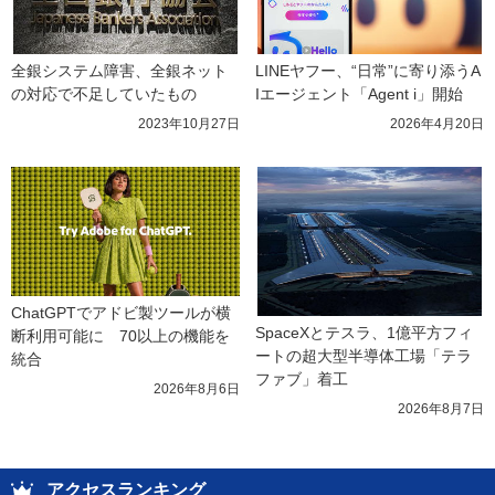
全銀システム障害、全銀ネット
LINEヤフー、“日常”に寄り添うA
の対応で不足していたもの
Iエージェント「Agent i」開始
2023年10月27日
2026年4月20日
ChatGPTでアドビ製ツールが横
SpaceXとテスラ、1億平方フィ
断利用可能に　70以上の機能を
ートの超大型半導体工場「テラ
統合
ファブ」着工
2026年8月6日
2026年8月7日
アクセスランキング