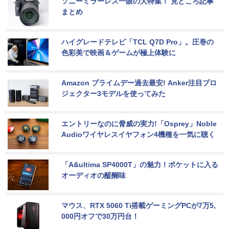
ソニーミラーレス一眼の大特集！ 見どころ記事
まとめ
ハイグレードテレビ「TCL Q7D Pro」。圧巻の
色彩美で映画＆ゲームが極上体験に
Amazon プライムデー過去最安! Anker注目プロ
ジェクター3モデルを使ってみた
エントリーなのに脅威の実力!「Osprey」Noble 
Audioワイヤレスイヤフォン4機種を一気に聴く
「A&ultima SP4000T」の魅力！ポケットに入る
オーディオの醍醐味
マウス、RTX 5060 Ti搭載ゲーミングPCが7万5,
000円オフで30万円台！