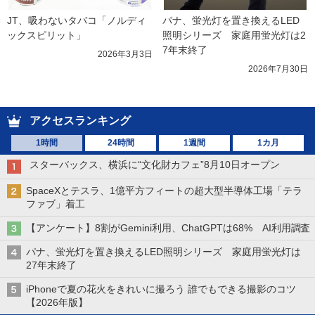
JT、吸わないタバコ「ノルディ
パナ、蛍光灯を置き換えるLED
ックスピリット」
照明シリーズ　家庭用蛍光灯は2
7年末終了
2026年3月3日
2026年7月30日
アクセスランキング
1時間
24時間
1週間
1カ月
スターバックス、横浜に“文化財カフェ”8月10日オープン
SpaceXとテスラ、1億平方フィートの超大型半導体工場「テラ
ファブ」着工
【アンケート】8割がGemini利用、ChatGPTは68% AI利用調査
パナ、蛍光灯を置き換えるLED照明シリーズ 家庭用蛍光灯は
27年末終了
iPhoneで夏の花火をきれいに撮ろう 誰でもできる撮影のコツ
【2026年版】