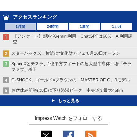
アクセスランキング
1時間
24時間
1週間
1カ月
【アンケート】8割がGemini利用、ChatGPTは68% AI利用調
査
スターバックス、横浜に“文化財カフェ”8月10日オープン
SpaceXとテスラ、1億平方フィートの超大型半導体工場「テラ
ファブ」着工
G-SHOCK、ゴールド×ブラウンの「MASTER OF G」3モデル
お盆休み前半は8日に下り渋滞ピーク 中央道で最大45km
もっと見る
Impress Watch をフォローする